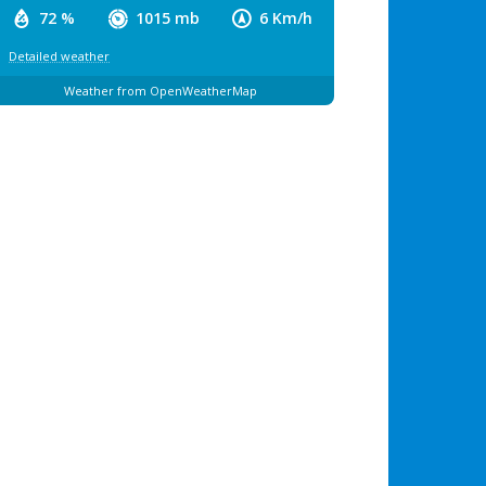
72 %
1015 mb
6 Km/h
Detailed weather
Weather from OpenWeatherMap