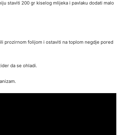
niju staviti 200 gr kiselog mlijeka i pavlaku dodati malo
li prozirnom folijom i ostaviti na toplom negdje pored
žider da se ohladi.
ganizam.