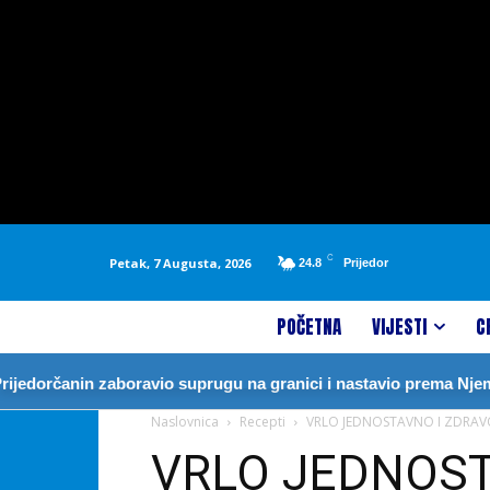
C
Petak, 7 Augusta, 2026
24.8
Prijedor
POČETNA
VIJESTI
C
nin zaboravio suprugu na granici i nastavio prema Njemačkoj
Naslovnica
Recepti
VRLO JEDNOSTAVNO I ZDRAVO
VRLO JEDNOST