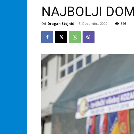
NAJBOLJI DOMA
Od
Dragan Stojnić
-
5. Decembra 2020.
646