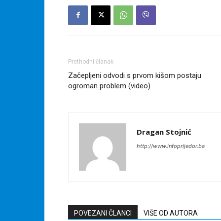
Prethodni članak
Začepljeni odvodi s prvom kišom postaju
ogroman problem (video)
Dragan Stojnić
http://www.infoprijedor.ba
POVEZANI ČLANCI
VIŠE OD AUTORA