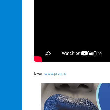
Izvor:
www.prva.rs