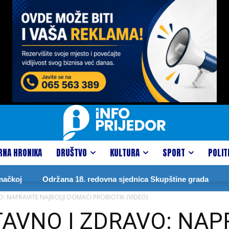
RNA HRONIKA
DRUŠTVO
KULTURA
SPORT
POLIT
Održana 18. redovna sjednica Skupštine grada
DRAGOTI
: NAPRAVITE NAJBOLJI DOMAĆI PROBIOTIK (VIDEO)
AVNO I ZDRAVO: NAP