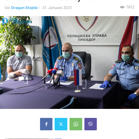
7612
Od
Dragan Stojnić
-
31. Januara 2021.