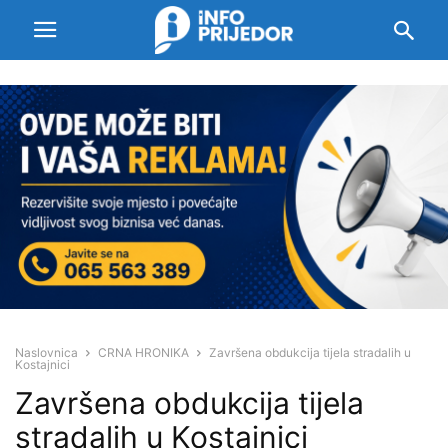
Naslovnica
CRNA HRONIKA
Završena obdukcija tijela stradalih u
Kostajnici
Završena obdukcija tijela
stradalih u Kostajnici