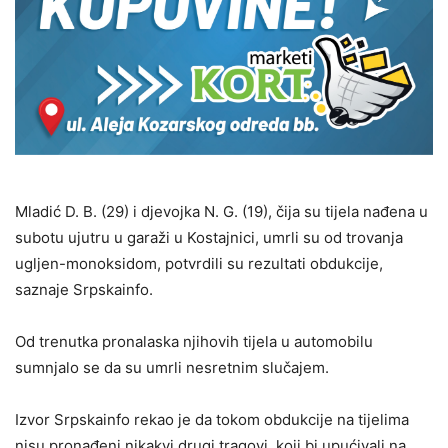
Mladić D. B. (29) i djevojka N. G. (19), čija su tijela nađena u
subotu ujutru u garaži u Kostajnici, umrli su od trovanja
ugljen-monoksidom, potvrdili su rezultati obdukcije,
saznaje Srpskainfo.
Od trenutka pronalaska njihovih tijela u automobilu
sumnjalo se da su umrli nesretnim slučajem.
Izvor Srpskainfo rekao je da tokom obdukcije na tijelima
nisu pronađeni nikakvi drugi tragovi, koji bi upućivali na