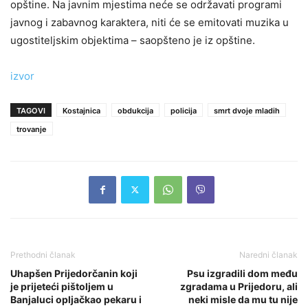
opštine. Na javnim mjestima neće se održavati programi
javnog i zabavnog karaktera, niti će se emitovati muzika u
ugostiteljskim objektima – saopšteno je iz opštine.
izvor
TAGOVI
Kostajnica
obdukcija
policija
smrt dvoje mladih
trovanje
Prethodni članak
Naredni članak
Uhapšen Prijedorčanin koji
Psu izgradili dom među
je prijeteći pištoljem u
zgradama u Prijedoru, ali
Banjaluci opljačkao pekaru i
neki misle da mu tu nije