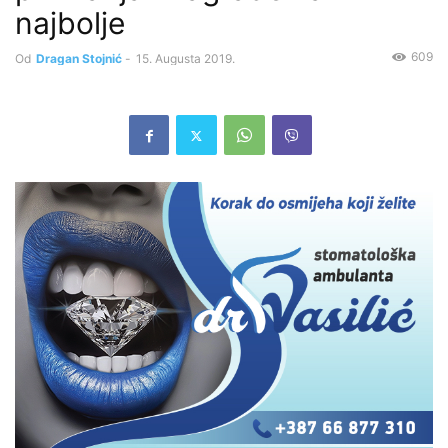
najbolje
609
Od
Dragan Stojnić
-
15. Augusta 2019.