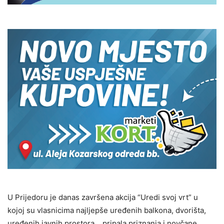
U Prijedoru je danas završena akcija “Uredi svoj vrt” u
kojoj su vlasnicima najljepše uređenih balkona, dvorišta,
uređenih javnih prostora… pripala priznanja i novčane