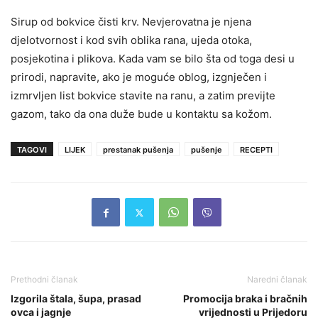
Sirup od bokvice čisti krv. Nevjerovatna je njena
djelotvornost i kod svih oblika rana, ujeda otoka,
posjekotina i plikova. Kada vam se bilo šta od toga desi u
prirodi, napravite, ako je moguće oblog, izgnječen i
izmrvljen list bokvice stavite na ranu, a zatim previjte
gazom, tako da ona duže bude u kontaktu sa kožom.
TAGOVI
LIJEK
prestanak pušenja
pušenje
RECEPTI
Prethodni članak
Naredni članak
Izgorila štala, šupa, prasad
Promocija braka i bračnih
ovca i jagnje
vrijednosti u Prijedoru