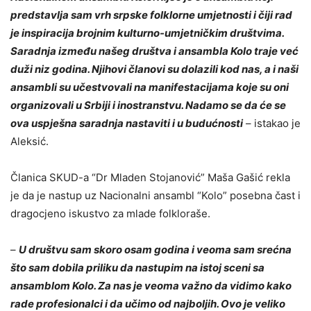
predstavlja sam vrh srpske folklorne umjetnosti i čiji rad
je inspiracija brojnim kulturno-umjetničkim društvima.
Saradnja između našeg društva i ansambla Kolo traje već
duži niz godina. Njihovi članovi su dolazili kod nas, a i naši
ansambli su učestvovali na manifestacijama koje su oni
organizovali u Srbiji i inostranstvu. Nadamo se da će se
ova uspješna saradnja nastaviti i u budućnosti
– istakao je
Aleksić.
Članica SKUD-a “Dr Mladen Stojanović” Maša Gašić rekla
je da je nastup uz Nacionalni ansambl “Kolo” posebna čast i
dragocjeno iskustvo za mlade folkloraše.
–
U društvu sam skoro osam godina i veoma sam srećna
što sam dobila priliku da nastupim na istoj sceni sa
ansamblom Kolo. Za nas je veoma važno da vidimo kako
rade profesionalci i da učimo od najboljih. Ovo je veliko