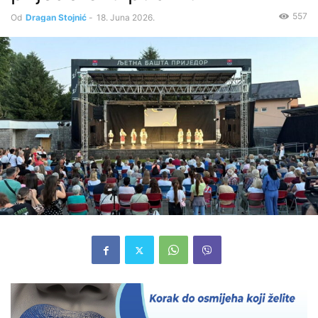
557
Od
Dragan Stojnić
-
18. Juna 2026.