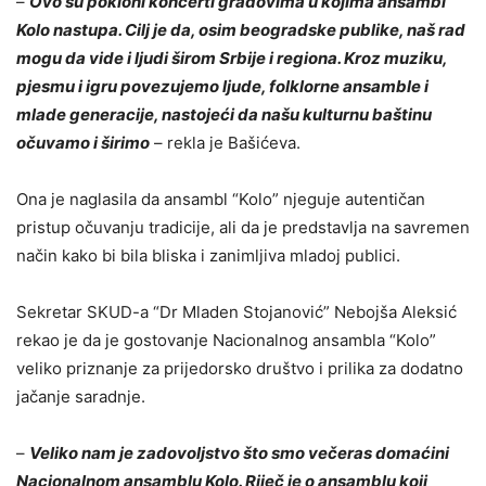
–
Ovo su pokloni koncerti gradovima u kojima ansambl
Kolo nastupa. Cilj je da, osim beogradske publike, naš rad
mogu da vide i ljudi širom Srbije i regiona. Kroz muziku,
pjesmu i igru povezujemo ljude, folklorne ansamble i
mlade generacije, nastojeći da našu kulturnu baštinu
očuvamo i širimo
– rekla je Bašićeva.
Ona je naglasila da ansambl “Kolo” njeguje autentičan
pristup očuvanju tradicije, ali da je predstavlja na savremen
način kako bi bila bliska i zanimljiva mladoj publici.
Sekretar SKUD-a “Dr Mladen Stojanović” Nebojša Aleksić
rekao je da je gostovanje Nacionalnog ansambla “Kolo”
veliko priznanje za prijedorsko društvo i prilika za dodatno
jačanje saradnje.
–
Veliko nam je zadovoljstvo što smo večeras domaćini
Nacionalnom ansamblu Kolo. Riječ je o ansamblu koji