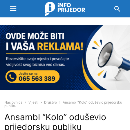
Naslovnica
Vijesti
Društvo
Ansambl “Kolo” oduševio prijedorsku
publiku
Ansambl “Kolo” oduševio
prijedorsku publiku