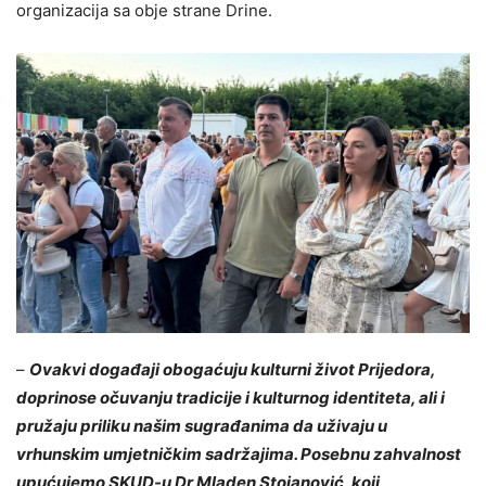
organizacija sa obje strane Drine.
–
Ovakvi događaji obogaćuju kulturni život Prijedora,
doprinose očuvanju tradicije i kulturnog identiteta, ali i
pružaju priliku našim sugrađanima da uživaju u
vrhunskim umjetničkim sadržajima. Posebnu zahvalnost
upućujemo SKUD-u Dr Mladen Stojanović, koji