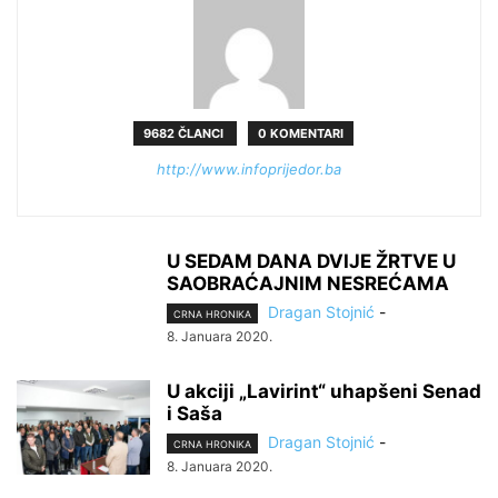
9682 ČLANCI
0 KOMENTARI
http://www.infoprijedor.ba
U SEDAM DANA DVIJE ŽRTVE U
SAOBRAĆAJNIM NESREĆAMA
Dragan Stojnić
-
CRNA HRONIKA
8. Januara 2020.
U akciji „Lavirint“ uhapšeni Senad
i Saša
Dragan Stojnić
-
CRNA HRONIKA
8. Januara 2020.