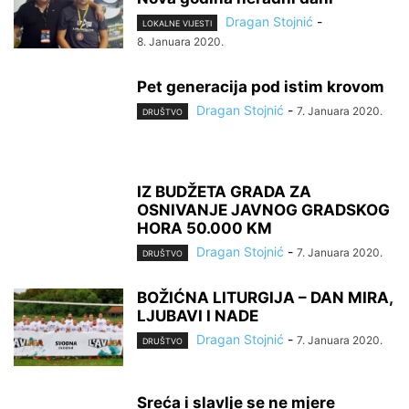
Dragan Stojnić
-
LOKALNE VIJESTI
8. Januara 2020.
Pet generacija pod istim krovom
Dragan Stojnić
-
7. Januara 2020.
DRUŠTVO
IZ BUDŽETA GRADA ZA
OSNIVANJE JAVNOG GRADSKOG
HORA 50.000 KM
Dragan Stojnić
-
7. Januara 2020.
DRUŠTVO
BOŽIĆNA LITURGIJA – DAN MIRA,
LJUBAVI I NADE
Dragan Stojnić
-
7. Januara 2020.
DRUŠTVO
Sreća i slavlje se ne mjere