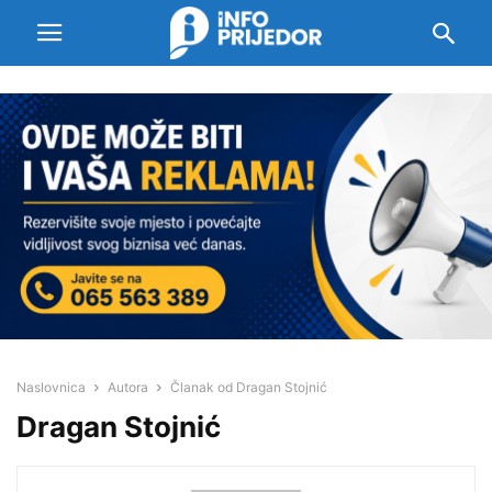
Naslovnica
Autora
Članak od Dragan Stojnić
Dragan Stojnić