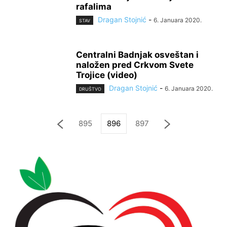
rafalima
Dragan Stojnić
-
6. Januara 2020.
STAV
Centralni Badnjak osveštan i
naložen pred Crkvom Svete
Trojice (video)
Dragan Stojnić
-
6. Januara 2020.
DRUŠTVO
895
896
897