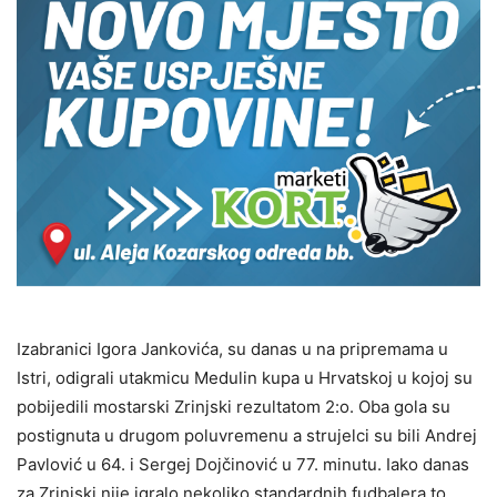
Izabranici Igora Jankovića, su danas u na pripremama u
Istri, odigrali utakmicu Medulin kupa u Hrvatskoj u kojoj su
pobijedili mostarski Zrinjski rezultatom 2:o. Oba gola su
postignuta u drugom poluvremenu a strujelci su bili Andrej
Pavlović u 64. i Sergej Dojčinović u 77. minutu. Iako danas
za Zrinjski nije igralo nekoliko standardnih fudbalera to