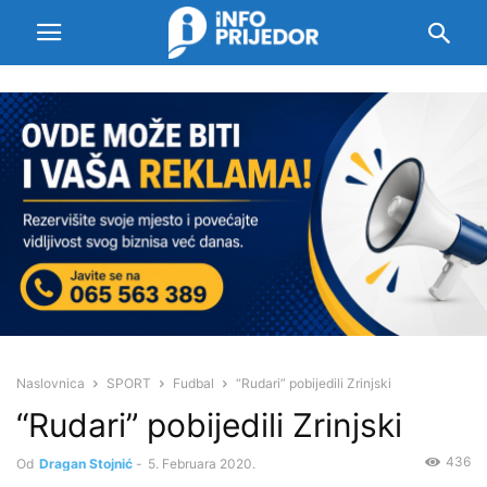
Naslovnica
SPORT
Fudbal
“Rudari” pobijedili Zrinjski
“Rudari” pobijedili Zrinjski
436
Od
Dragan Stojnić
-
5. Februara 2020.