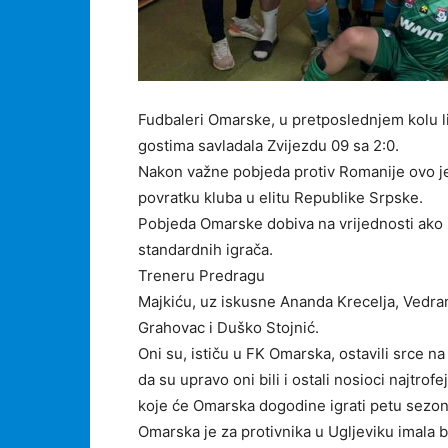
Fudbaleri Omarske, u pretposlednjem kolu lig
gostima savladala Zvijezdu 09 sa 2:0.
Nakon važne pobjeda protiv Romanije ovo je 
povratku kluba u elitu Republike Srpske.
Pobjeda Omarske dobiva na vrijednosti ako 
standardnih igrača.
Treneru Predragu
Majkiću, uz iskusne Ananda Krecelja, Vedran
Grahovac i Duško Stojnić.
Oni su, ističu u FK Omarska, ostavili srce na
da su upravo oni bili i ostali nosioci najtrof
koje će Omarska dogodine igrati petu sezon
Omarska je za protivnika u Ugljeviku imala b