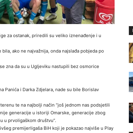
e za ostanak, priredili su veliko iznenađenje i u
bila, ako ne najvažnija, onda najslađa pobjeda po
se zna da su u Ugljeviku nastupili bez osmorice
a Panića i Darka Zdjelara, nade su bile Borislav
 terenu te na najbolji način “još jednom nas podsjetili
ejnije generacije u istoriji Omarske, generacije zbog
u u prvoligaškom društvu”.
ivšeg premijerligaša BiH koji je pokazao najviše u Play