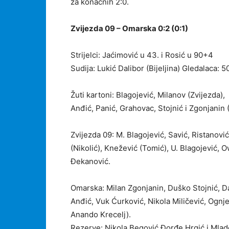
za konačnih 2:0.
Zvijezda 09 – Omarska 0:2 (0:1)
Strijelci: Jaćimović u 43. i Rosić u 90+4
Sudija: Lukić Dalibor (Bijeljina) Gledalaca: 5
Žuti kartoni: Blagojević, Milanov (Zvijezda),
Anđić, Panić, Grahovac, Stojnić i Zgonjanin
Zvijezda 09: M. Blagojević, Savić, Ristanovi
(Nikolić), Knežević (Tomić), U. Blagojević, 
Đekanović.
Omarska: Milan Zgonjanin, Duško Stojnić, Da
Anđić, Vuk Ćurković, Nikola Miličević, Ognj
Anando Krecelj).
Rezerve: Nikola Begović Đorđe Hrgić i Mlad