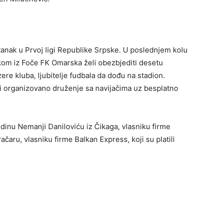
nak u Prvoj ligi Republike Srpske. U poslednjem kolu
skom iz Foče FK Omarska želi obezbjediti desetu
zere kluba, ljubitelje fudbala da dođu na stadion.
di organizovano druženje sa navijačima uz besplatno
odinu Nemanji Daniloviću iz Čikaga, vlasniku firme
aru, vlasniku firme Balkan Express, koji su platili