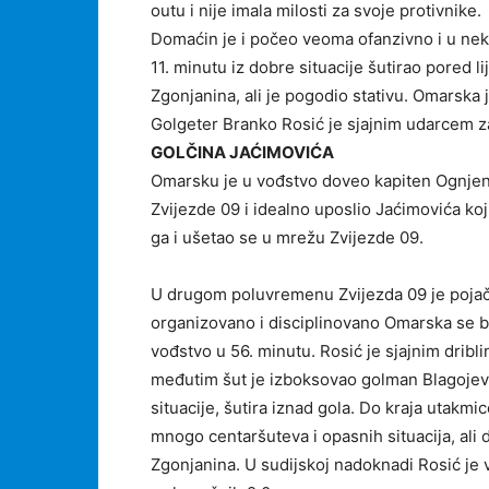
outu i nije imala milosti za svoje protivnike.
Domaćin je i počeo veoma ofanzivno i u neko
11. minutu iz dobre situacije šutirao pored l
Zgonjanina, ali je pogodio stativu. Omarska 
Golgeter Branko Rosić je sjajnim udarcem 
GOLČINA JAĆIMOVIĆA
Omarsku je u vođstvo doveo kapiten Ognjen
Zvijezde 09 i idealno uposlio Jaćimovića ko
ga i ušetao se u mrežu Zvijezde 09.
U drugom poluvremenu Zvijezda 09 je pojača
organizovano i disciplinovano Omarska se br
vođstvo u 56. minutu. Rosić je sjajnim dribl
međutim šut je izboksovao golman Blagojević
situacije, šutira iznad gola. Do kraja utakmi
mnogo centaršuteva i opasnih situacija, ali
Zgonjanina. U sudijskoj nadoknadi Rosić je 