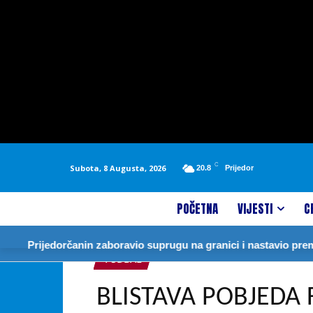
C
Subota, 8 Augusta, 2026
20.8
Prijedor
POČETNA
VIJESTI
C
rijedorčanin zaboravio suprugu na granici i nastavio prema Nje
FUDBAL
BLISTAVA POBJEDA