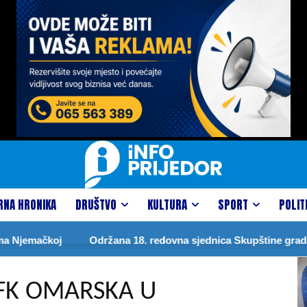
RNA HRONIKA
DRUŠTVO
KULTURA
SPORT
POLIT
mačkoj
Održana 18. redovna sjednica Skupštine grada
 FK OMARSKA U