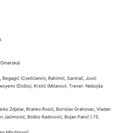
0.
 (Omarska)
ć, Begagić (Cvetićanin), Rahimić, Santrač, Jović
Owoyemi (Došlo), Krstić (Milanov). Trener: Nebojša
rko Zdjelar, Branko Rosić, Borislav Grahovac, Vladan
en Jaćimović, Boško Radinović, Bojan Panić ( 75.
en Milutinović.