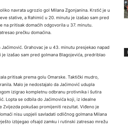
liko navrata ugrozio gol Milana Zgonjanina. Krstić je u
ijeve stative, a Rahimić u 20. minutu je izašao sam pred
je na pritisak domaćih odgovorila u 37. minutu.
zatresao prečku domaćina.
 Jaćimović. Grahovac je u 43. minutu presjekao napad
ji je izašao sam pred golmana Blagojevića, predriblao
la pritisak prema golu Omarske. Taktički mudro,
anila. Malo je nedostajalo da Jaćimović udupla
ingom izigrao kompletnu odbranu protivnika i šutira
. Lopta se odbila do Jaćimovića koji, iz idealne
ce Zvijezda pokušao promijeniti rezultat. Viđeno je
 domaći nisu uspjeli savladati odličnog golmana Milana
vješto izbjegao ofsajd zamku i rutinski zatresao mrežu