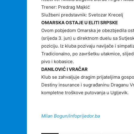
Trener: Predrag Majkić
Službeni predstavnik: Svetozar Krecelj
OMARSKA OSTAJE U ELITI SRPSKE
Ovom pobjedom Omarska je obezbjedila osta
(srijeda 3. jun) u direktnom duelu sa Sutje
poziciju. Iz kluba pozivaju navijače i simpati
Tradicionalno, po završetku utakmice, slije
pivo i kobasice.
DANILOVIĆ I VRAČAR
Klub se zahvaljuje dragim prijateljima gosp
Destiny insurance i sugrađaninu Draganu Vrač
kompletne troškove putovanja u Ugljevik.
Milan Bogun/infoprijedor.ba