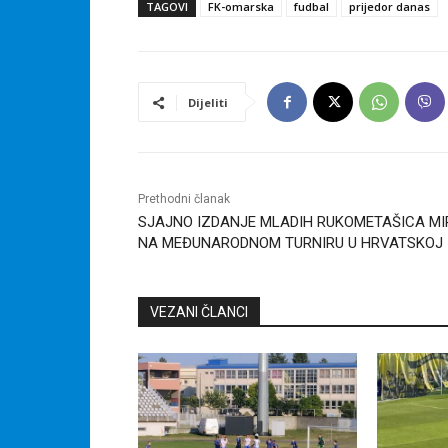
TAGOVI
FK-omarska
fudbal
prijedor danas
Dijeliti
Prethodni članak
SJAJNO IZDANJE MLADIH RUKOMETAŠICA MI
NA MEĐUNARODNOM TURNIRU U HRVATSKOJ
VEZANI ČLANCI