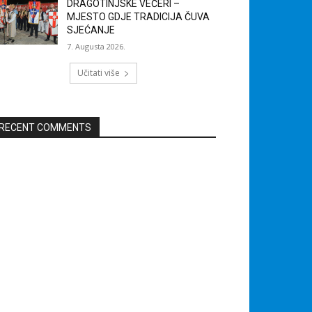
DRAGOTINJSKE VEČERI –
MJESTO GDJE TRADICIJA ČUVA
SJEĆANJE
7. Augusta 2026.
Učitati više
RECENT COMMENTS