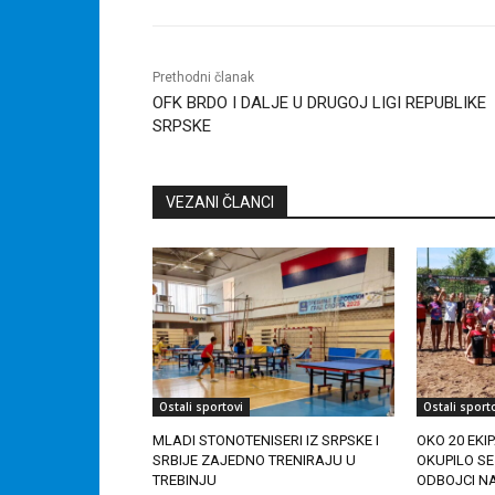
Prethodni članak
OFK BRDO I DALJE U DRUGOJ LIGI REPUBLIKE
SRPSKE
VEZANI ČLANCI
Ostali sportovi
Ostali sport
MLADI STONOTENISERI IZ SRPSKE I
OKO 20 EKIPA
SRBIJE ZAJEDNO TRENIRAJU U
OKUPILO SE
TREBINJU
ODBOJCI NA