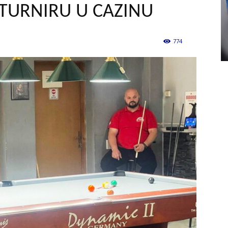
URNIRU U CAZINU
774
0