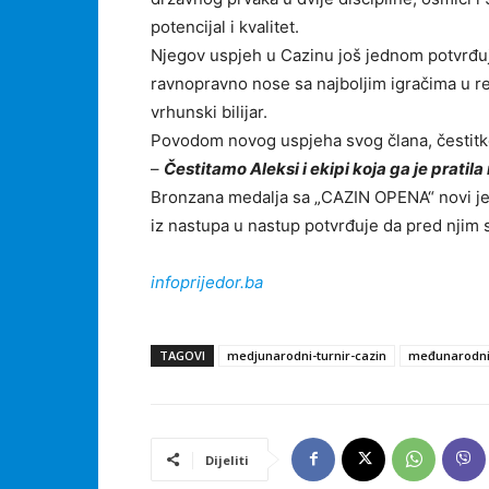
potencijal i kvalitet.
Njegov uspjeh u Cazinu još jednom potvrđu
ravnopravno nose sa najboljim igračima u reg
vrhunski bilijar.
Povodom novog uspjeha svog člana, čestitke s
–
Čestitamo Aleksi i ekipi koja ga je pratil
Bronzana medalja sa „CAZIN OPENA“ novi je vr
iz nastupa u nastup potvrđuje da pred njim s
infoprijedor.ba
TAGOVI
medjunarodni-turnir-cazin
međunarodni-t
Dijeliti