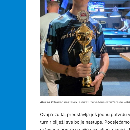
Aleksa Vrhovac nastavio je nizati zapažene rezultate na vel
Ovaj rezultat predstavlja još jednu potvrdu v
turnir bilježi sve bolje nastupe. Podsjećam
državnog prvaka u dvije discipline, osmici i 