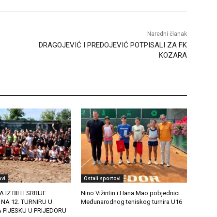
Naredni članak
DRAGOJEVIĆ I PREDOJEVIĆ POTPISALI ZA FK
KOZARA
ovi
Ostali sportovi
 IZ BIH I SRBIJE
Nino Vižintin i Hana Mao pobjednici
 NA 12. TURNIRU U
Međunarodnog teniskog turnira U16
 PIJESKU U PRIJEDORU