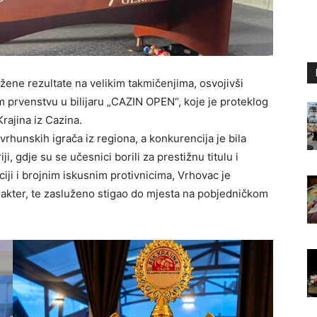
žene rezultate na velikim takmičenjima, osvojivši
 prvenstvu u bilijaru „CAZIN OPEN“, koje je proteklog
Krajina iz Cazina.
j vrhunskih igrača iz regiona, a konkurencija je bila
i, gdje su se učesnici borili za prestižnu titulu i
ji i brojnim iskusnim protivnicima, Vrhovac je
arakter, te zasluženo stigao do mjesta na pobjedničkom