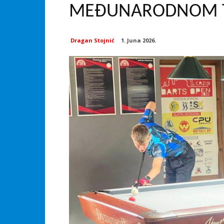
MEĐUNARODNOM T
Dragan Stojnić
1. Juna 2026.