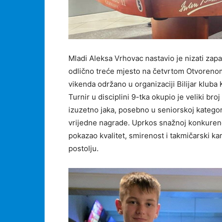
Mladi Aleksa Vrhovac nastavio je nizati zapa
odlično treće mjesto na četvrtom Otvorenom
vikenda održano u organizaciji Bilijar kluba 
Turnir u disciplini 9-tka okupio je veliki bro
izuzetno jaka, posebno u seniorskoj kategorij
vrijedne nagrade. Uprkos snažnoj konkurenci
pokazao kvalitet, smirenost i takmičarski k
postolju.