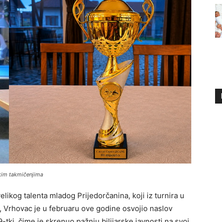
ikim takmičenjima
elikog talenta mladog Prijedorčanina, koji iz turnira u
o, Vrhovac je u februaru ove godine osvojio naslov
9-tki, čime je skrenuo pažnju bilijarske javnosti na svoj