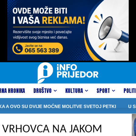
RNA HRONIKA
DRUŠTVO
KULTURA
SPORT
POLIT
O SU DVIJE MOĆNE MOLITVE SVETOJ PETKI
U SUDARU
U VRHOVCA NA JAKOM