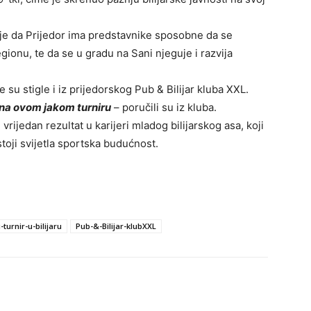
je da Prijedor ima predstavnike sposobne da se
ionu, te da se u gradu na Sani njeguje i razvija
u stigle i iz prijedorskog Pub & Bilijar kluba XXL.
a na ovom jakom turniru
– poručili su iz kluba.
ijedan rezultat u karijeri mladog bilijarskog asa, koji
toji svijetla sportska budućnost.
urnir-u-bilijaru
Pub-&-Bilijar-klubXXL