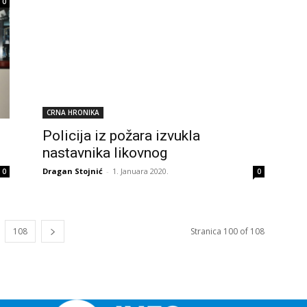
0
CRNA HRONIKA
Policija iz požara izvukla
nastavnika likovnog
Dragan Stojnić
-
1. Januara 2020.
0
0
108
Stranica 100 of 108