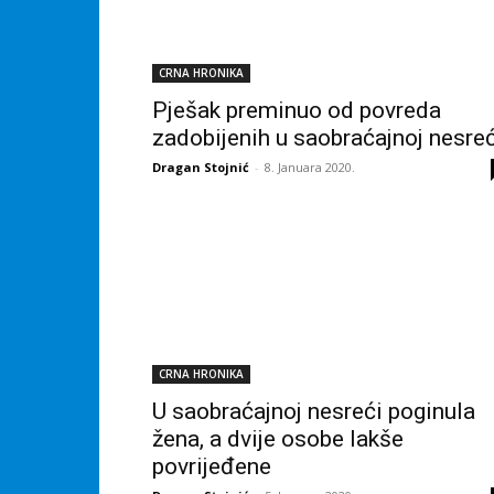
CRNA HRONIKA
Pješak preminuo od povreda
zadobijenih u saobraćajnoj nesreć
Dragan Stojnić
-
8. Januara 2020.
CRNA HRONIKA
U saobraćajnoj nesreći poginula
žena, a dvije osobe lakše
povrijeđene