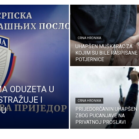
CRNA HRONIKA
UHAPŠEN MUŠKARAC ZA
KOJIM SU BILE RASPISANE 
POTJERNICE
MA ODUZETA U
STRAŽUJE I
CRNA HRONIKA
DU
PRIJEDORČANIN UHAPŠEN
ZBOG PUCANJAVE NA
PRIVATNOJ PROSLAVI