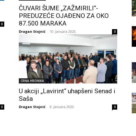
ČUVARI ŠUME „ZAŽMIRILI“-
PREDUZEĆE OJAĐENO ZA OKO
87.500 MARAKA
0
Dragan Stojnić
-
10. Januara 2020.
0
CRNA HRONIKA
U akciji „Lavirint“ uhapšeni Senad i
Saša
Dragan Stojnić
-
8. Januara 2020.
0
0