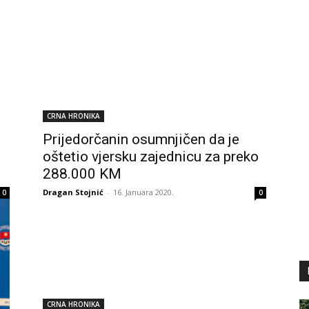
CRNA HRONIKA
Prijedorčanin osumnjičen da je
u
oštetio vjersku zajednicu za preko
288.000 KM
Dragan Stojnić
-
16. Januara 2020.
0
0
CRNA HRONIKA