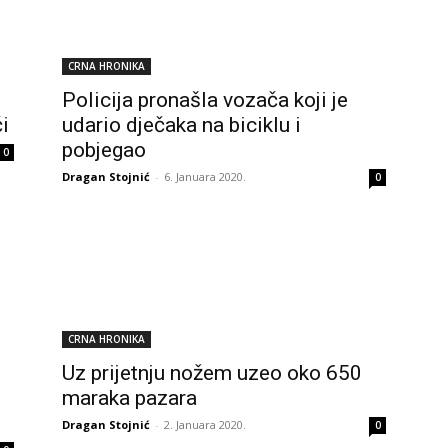
CRNA HRONIKA
Policija pronašla vozača koji je
i
udario dječaka na biciklu i
pobjegao
0
Dragan Stojnić
-
6. Januara 2020.
0
CRNA HRONIKA
Uz prijetnju nožem uzeo oko 650
maraka pazara
Dragan Stojnić
-
2. Januara 2020.
0