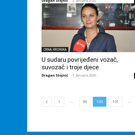
Dragan Stojnić
-
5. Januara 2020.
CRNA HRONIKA
U sudaru povrijeđeni vozač,
suvozač i troje djece
Dragan Stojnić
-
1. Januara 2020.
...
...
1
99
100
101