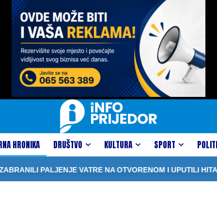
RNA HRONIKA
DRUŠTVO
KULTURA
SPORT
POLIT
LI PALJENJE VATRE NA OTVORENOM I UPUTILI HITAN APE