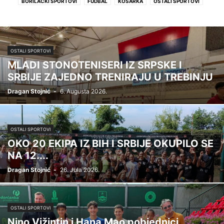
BORILAČKI SPORTOVI
FUDBAL
KOŠARKA
OSTALI SPORTOVI
RUKOMET
OSTALI SPORTOVI
MLADI STONOTENISERI IZ SRPSKE I
SRBIJE ZAJEDNO TRENIRAJU U TREBINJU
Dragan Stojnić
-
6. Augusta 2026.
OSTALI SPORTOVI
OKO 20 EKIPA IZ BIH I SRBIJE OKUPILO SE
NA 12....
Dragan Stojnić
-
26. Jula 2026.
OSTALI SPORTOVI
Nino Vižintin i Hana Mao pobjednici