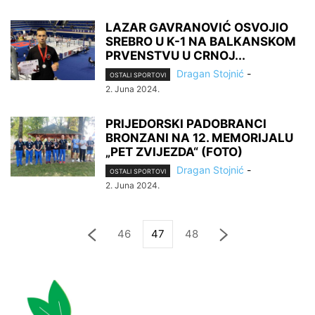
LAZAR GAVRANOVIĆ OSVOJIO
SREBRO U K-1 NA BALKANSKOM
PRVENSTVU U CRNOJ...
Dragan Stojnić
-
OSTALI SPORTOVI
2. Juna 2024.
PRIJEDORSKI PADOBRANCI
BRONZANI NA 12. MEMORIJALU
„PET ZVIJEZDA“ (FOTO)
Dragan Stojnić
-
OSTALI SPORTOVI
2. Juna 2024.
46
47
48