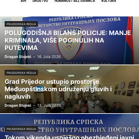
BIH
DRUŠTVO
HUMANOST BEZ GRANICA
KULTURA
LOKALNE VIJESTI
POLITIKA
PRIJEDORSKA REGIJA
REGION
ŽIVOT
PRIJEDORSKA REGIJA
POLUGODIŠNJI BILANS POLICIJE: MANJE
KRIMINALA, VIŠE POGINULIH NA
PUTEVIMA
Dragan Stojnić
-
16. Jula 2026.
PRIJEDORSKA REGIJA
Grad Prijedor ustupio prostorije
Međuopštinskom udruženju gluvih i
nagluvih
Dragan Stojnić
-
13. Jula 2026.
PRIJEDORSKA REGIJA
Tokom vikenda uspješno obezbjeđeni javni