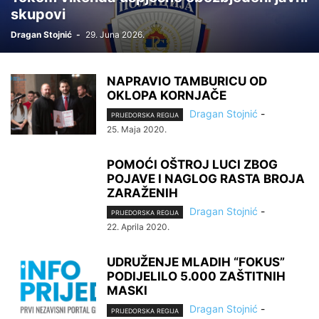
skupovi
Dragan Stojnić
-
29. Juna 2026.
NAPRAVIO TAMBURICU OD
OKLOPA KORNJAČE
Dragan Stojnić
-
PRIJEDORSKA REGIJA
25. Maja 2020.
POMOĆI OŠTROJ LUCI ZBOG
POJAVE I NAGLOG RASTA BROJA
ZARAŽENIH
Dragan Stojnić
-
PRIJEDORSKA REGIJA
22. Aprila 2020.
UDRUŽENJE MLADIH “FOKUS”
PODIJELILO 5.000 ZAŠTITNIH
MASKI
Dragan Stojnić
-
PRIJEDORSKA REGIJA