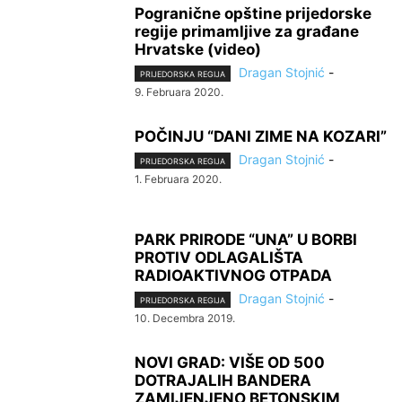
Pogranične opštine prijedorske
regije primamljive za građane
Hrvatske (video)
Dragan Stojnić
-
PRIJEDORSKA REGIJA
9. Februara 2020.
POČINJU “DANI ZIME NA KOZARI”
Dragan Stojnić
-
PRIJEDORSKA REGIJA
1. Februara 2020.
PARK PRIRODE “UNA” U BORBI
PROTIV ODLAGALIŠTA
RADIOAKTIVNOG OTPADA
Dragan Stojnić
-
PRIJEDORSKA REGIJA
10. Decembra 2019.
NOVI GRAD: VIŠE OD 500
DOTRAJALIH BANDERA
ZAMIJENJENO BETONSKIM