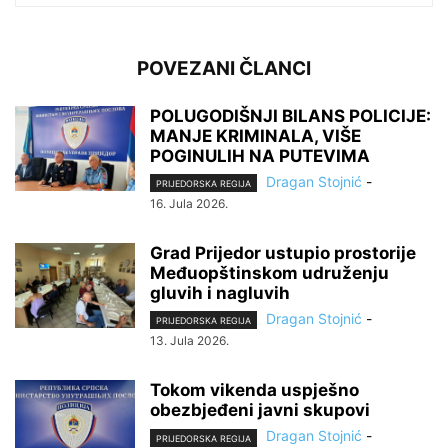
POVEZANI ČLANCI
POLUGODIŠNJI BILANS POLICIJE:
MANJE KRIMINALA, VIŠE
POGINULIH NA PUTEVIMA
Dragan Stojnić
-
PRIJEDORSKA REGIJA
16. Jula 2026.
Grad Prijedor ustupio prostorije
Međuopštinskom udruženju
gluvih i nagluvih
Dragan Stojnić
-
PRIJEDORSKA REGIJA
13. Jula 2026.
Tokom vikenda uspješno
obezbjeđeni javni skupovi
Dragan Stojnić
-
PRIJEDORSKA REGIJA