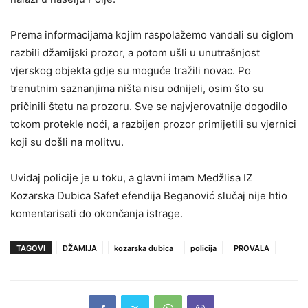
Prema informacijama kojim raspolažemo vandali su ciglom
razbili džamijski prozor, a potom ušli u unutrašnjost
vjerskog objekta gdje su moguće tražili novac. Po
trenutnim saznanjima ništa nisu odnijeli, osim što su
pričinili štetu na prozoru. Sve se najvjerovatnije dogodilo
tokom protekle noći, a razbijen prozor primijetili su vjernici
koji su došli na molitvu.
Uviđaj policije je u toku, a glavni imam Medžlisa IZ
Kozarska Dubica Safet efendija Beganović slučaj nije htio
komentarisati do okončanja istrage.
TAGOVI
DŽAMIJA
kozarska dubica
policija
PROVALA