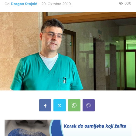
630
Od
Dragan Stojnić
-
20. Oktobra 2019.