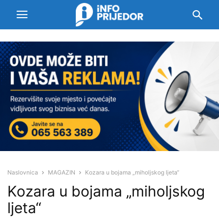
Naslovnica
MAGAZIN
Kozara u bojama „miholjskog ljeta“
Kozara u bojama „miholjskog
ljeta“