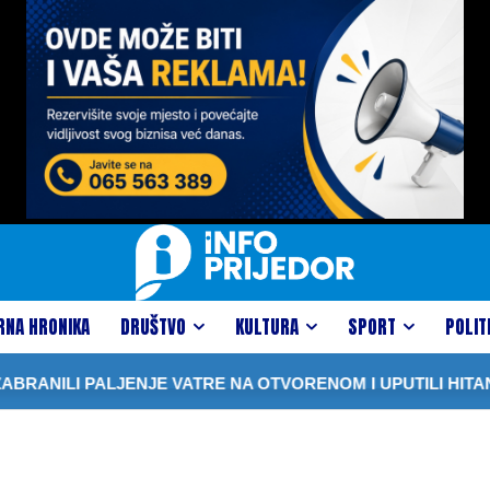
RNA HRONIKA
DRUŠTVO
KULTURA
SPORT
POLIT
NILI PALJENJE VATRE NA OTVORENOM I UPUTILI HITAN A