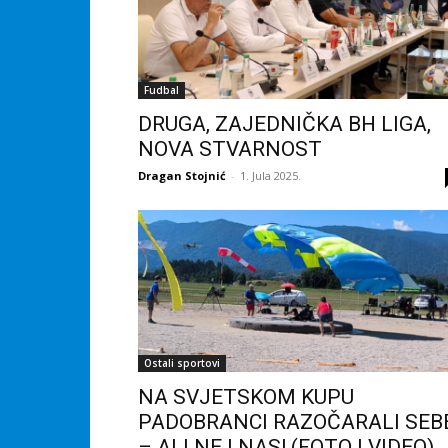
Fudbal
DRUGA, ZAJEDNIČKA BH LIGA,
NOVA STVARNOST
Dragan Stojnić
-
1. Jula 2025.
Ostali sportovi
NA SVJETSKOM KUPU
PADOBRANCI RAZOČARALI SEB
– ALI NE I NAS! (FOTO I VIDEO)