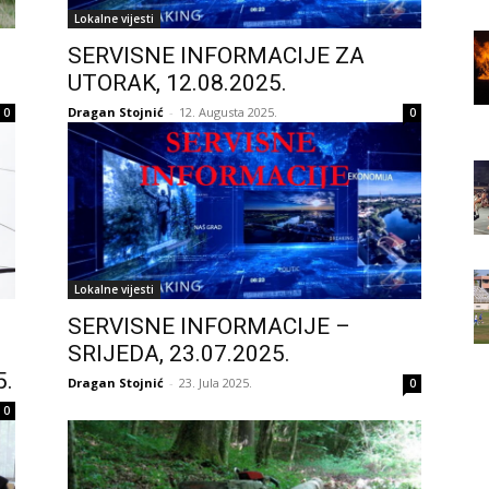
Lokalne vijesti
SERVISNE INFORMACIJE ZA
UTORAK, 12.08.2025.
Dragan Stojnić
-
12. Augusta 2025.
0
0
Lokalne vijesti
SERVISNE INFORMACIJE –
SRIJEDA, 23.07.2025.
5.
Dragan Stojnić
-
23. Jula 2025.
0
0