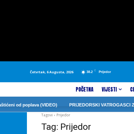
C
Četvrtak, 6 Augusta, 2026
38.2
Prijedor
POČETNA
VIJESTI
C
eni od poplava (VIDEO)
PRIJEDORSKI VATROGASCI ZABRA
Tagovi
Prijedor
Tag:
Prijedor