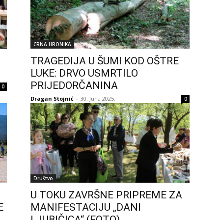
CRNA HRONIKA
TRAGEDIJA U ŠUMI KOD OŠTRE
LUKE: DRVO USMRTILO
PRIJEDORČANINA
0
Dragan Stojnić
-
30. Juna 2025.
0
Društvo
U TOKU ZAVRŠNE PRIPREME ZA
E
MANIFESTACIJU „DANI
LJUBIČICA“ (FOTO)