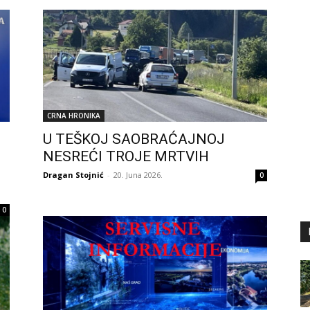
CRNA HRONIKA
U TEŠKOJ SAOBRAĆAJNOJ
NESREĆI TROJE MRTVIH
Dragan Stojnić
-
20. Juna 2026.
0
0