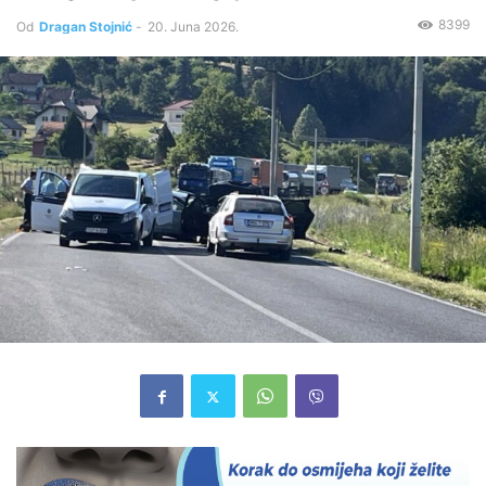
8399
Od
Dragan Stojnić
-
20. Juna 2026.