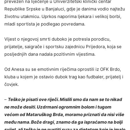
prevezen na liječenje u Univerzitetski klinički centar
Republike Srpske u Banjaluci, gdje je danima vodio najtežu
životnu utakmicu. Uprkos naporima ljekara i velikoj borbi,
mladi sportista je podlegao povredama.
Vijest o njegovoj smrti duboko je potresla porodicu,
prijatelje, saigrače i sportsku zajednicu Prijedora, koja se
posljednjih dana nadala pozitivnim vijestima.
Od Anesa su se emotivnim riječima oprostili iz OFK Brdo,
kluba u kojem je ostavio dubok trag kao fudbaler, prijatelj i
čovjek.
–
Teško je pisati ove riječi. Mislili smo da nam se to nikad
ne može desiti. Uzdrmani ogromnim bolom i tugom
većom od Mataruškog Brda, moramo priznati da nisi više
među nama. Bože dragi, znamo da ga ispraćamo na bolji
svijet, ali teško je ne pustiti suzu za djetetom koje je imalo