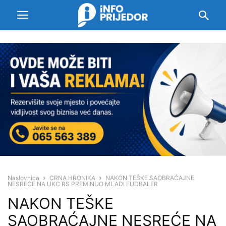
Naslovnica
CRNA HRONIKA
NAKON TEŠKE SAOBRAĆAJNE
NESREĆE NA UKC RS PREMINUO MLADI FUDBALER
NAKON TEŠKE
SAOBRAĆAJNE NESREĆE NA