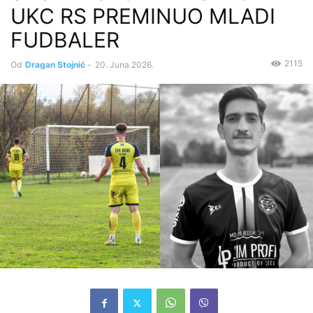
UKC RS PREMINUO MLADI
FUDBALER
2115
Od
Dragan Stojnić
-
20. Juna 2026.