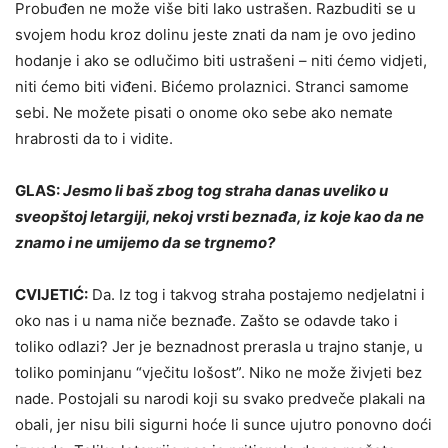
Probuđen ne može više biti lako ustrašen. Razbuditi se u
svojem hodu kroz dolinu jeste znati da nam je ovo jedino
hodanje i ako se odlučimo biti ustrašeni – niti ćemo vidjeti,
niti ćemo biti viđeni. Bićemo prolaznici. Stranci samome
sebi. Ne možete pisati o onome oko sebe ako nemate
hrabrosti da to i vidite.
GLAS:
Jesmo li baš zbog tog straha danas uveliko u
sveopštoj letargiji, nekoj vrsti beznađa, iz koje kao da ne
znamo i ne umijemo da se trgnemo?
CVIJETIĆ:
Da. Iz tog i takvog straha postajemo nedjelatni i
oko nas i u nama niče beznađe. Zašto se odavde tako i
toliko odlazi? Jer je beznadnost prerasla u trajno stanje, u
toliko pominjanu “vječitu lošost”. Niko ne može živjeti bez
nade. Postojali su narodi koji su svako predveče plakali na
obali, jer nisu bili sigurni hoće li sunce ujutro ponovno doći