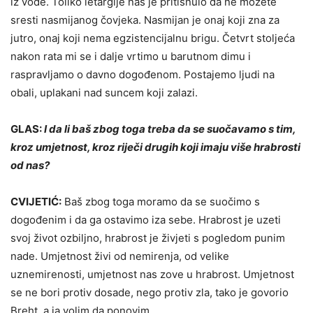
iz vode. Toliko letargije nas je pritisnulo da ne možete
sresti nasmijanog čovjeka. Nasmijan je onaj koji zna za
jutro, onaj koji nema egzistencijalnu brigu. Četvrt stoljeća
nakon rata mi se i dalje vrtimo u barutnom dimu i
raspravljamo o davno dogođenom. Postajemo ljudi na
obali, uplakani nad suncem koji zalazi.
GLAS:
I da li baš zbog toga treba da se suočavamo s tim,
kroz umjetnost, kroz riječi drugih koji imaju više hrabrosti
od nas?
CVIJETIĆ:
Baš zbog toga moramo da se suočimo s
dogođenim i da ga ostavimo iza sebe. Hrabrost je uzeti
svoj život ozbiljno, hrabrost je živjeti s pogledom punim
nade. Umjetnost živi od nemirenja, od velike
uznemirenosti, umjetnost nas zove u hrabrost. Umjetnost
se ne bori protiv dosade, nego protiv zla, tako je govorio
Breht, a ja volim da ponovim.