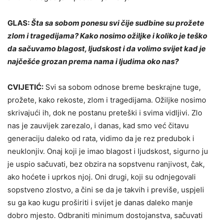
GLAS:
Šta sa sobom ponesu svi čije sudbine su prožete
zlom i tragedijama? Kako nosimo ožiljke i koliko je teško
da sačuvamo blagost, ljudskost i da volimo svijet kad je
najčešće grozan prema nama i ljudima oko nas?
CVIJETIĆ:
Svi sa sobom odnose breme beskrajne tuge,
prožete, kako rekoste, zlom i tragedijama. Ožiljke nosimo
skrivajući ih, dok ne postanu preteški i svima vidljivi. Zlo
nas je zauvijek zarezalo, i danas, kad smo već čitavu
generaciju daleko od rata, vidimo da je rez predubok i
neuklonjiv. Onaj koji je imao blagost i ljudskost, sigurno ju
je uspio sačuvati, bez obzira na sopstvenu ranjivost, čak,
ako hoćete i uprkos njoj. Oni drugi, koji su odnjegovali
sopstveno zlostvo, a čini se da je takvih i previše, uspjeli
su ga kao kugu proširiti i svijet je danas daleko manje
dobro mjesto. Odbraniti minimum dostojanstva, sačuvati