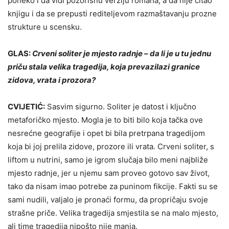
poneko i da vidi pozorišnu verziju romana, a da nije čitao
knjigu i da se prepusti rediteljevom razmaštavanju prozne
strukture u scensku.
GLAS:
Crveni soliter je mjesto radnje – da li je u tu jednu
priču stala velika tragedija, koja prevazilazi granice
zidova, vrata i prozora?
CVIJETIĆ:
Sasvim sigurno. Soliter je datost i ključno
metaforičko mjesto. Mogla je to biti bilo koja tačka ove
nesrećne geografije i opet bi bila pretrpana tragedijom
koja bi joj prelila zidove, prozore ili vrata. Crveni soliter, s
liftom u nutrini, samo je igrom slučaja bilo meni najbliže
mjesto radnje, jer u njemu sam proveo gotovo sav život,
tako da nisam imao potrebe za puninom fikcije. Fakti su se
sami nudili, valjalo je pronaći formu, da propričaju svoje
strašne priče. Velika tragedija smjestila se na malo mjesto,
ali time tragedija nipošto nije manja.