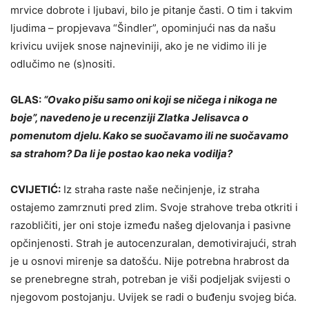
mrvice dobrote i ljubavi, bilo je pitanje časti. O tim i takvim
ljudima – propjevava “Šindler”, opominjući nas da našu
krivicu uvijek snose najneviniji, ako je ne vidimo ili je
odlučimo ne (s)nositi.
GLAS:
“Ovako pišu samo oni koji se ničega i nikoga ne
boje”, navedeno je u recenziji Zlatka Jelisavca o
pomenutom djelu. Kako se suočavamo ili ne suočavamo
sa strahom? Da li je postao kao neka vodilja?
CVIJETIĆ:
Iz straha raste naše nečinjenje, iz straha
ostajemo zamrznuti pred zlim. Svoje strahove treba otkriti i
razobličiti, jer oni stoje između našeg djelovanja i pasivne
opčinjenosti. Strah je autocenzuralan, demotivirajući, strah
je u osnovi mirenje sa datošću. Nije potrebna hrabrost da
se prenebregne strah, potreban je viši podjeljak svijesti o
njegovom postojanju. Uvijek se radi o buđenju svojeg bića.