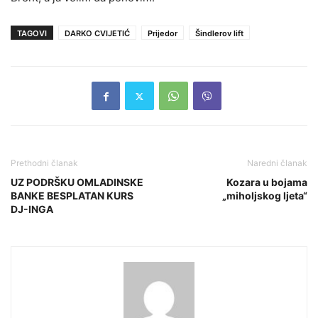
TAGOVI
DARKO CVIJETIĆ
Prijedor
Šindlerov lift
Prethodni članak
Naredni članak
UZ PODRŠKU OMLADINSKE
Kozara u bojama
BANKE BESPLATAN KURS
„miholjskog ljeta“
DJ-INGA