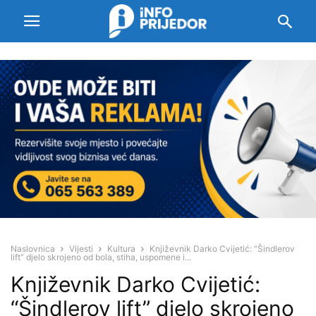
Naslovnica
Vijesti
Kultura
Književnik Darko Cvijetić: “Šindlerov
lift” djelo skrojeno od bola, stiha, uspomene i...
Književnik Darko Cvijetić:
“Šindlerov lift” djelo skrojeno