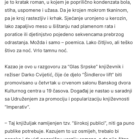
je to kratak roman, u kojem je poprilično kondenzata bola,
stiha, uspomene i užasa. Da je krojen mokrom tkaninom,
pa je kroj rastezljiv i krhak. Sjećanje uronjeno u kerozin,
lako zapaljivo meso u šištanju nad plamenom rata i
poratice ili djetinjstvo pojedeno sekvencama prebrzog
odrastanja. Možda i samo – poemica. Lako čitljivo, ali teško
štivo za noć. Vrlo tamnu noć.
Kazao je ovo u razgovoru za “Glas Srpske” književnik i
režiser Darko Cvijetić, čije će djelo “Šindlerov lift” biti
promovisano u četvrtak u crvenom salonu Banskog dvora
Kulturnog centra u 19 časova. Događaj je nastao u saradnji
sa Udruženjem za promociju i popularizaciju književnosti
“Imperativ”.
– Taj knjižuljak namijenjen tzv. “širokoj publici”, niti ga puno
publike potrebuje. Kazujem to uz osmijeh, trebalo bi