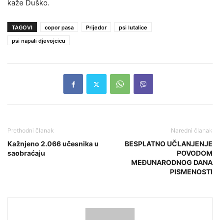
kaže Duško.
TAGOVI
copor pasa
Prijedor
psi lutalice
psi napali djevojcicu
Prethodni članak
Naredni članak
Kažnjeno 2.066 učesnika u
BESPLATNO UČLANJENJE
saobraćaju
POVODOM
MEĐUNARODNOG DANA
PISMENOSTI