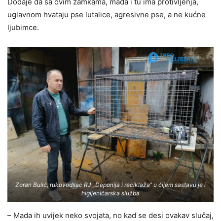
Dodaje da sa ovim zamkama, mada i tu ima protivljenja,
uglavnom hvataju pse lutalice, agresivne pse, a ne kućne
ljubimce.
Zoran Bulić, rukovodilac RJ „Deponija i reciklaža“ u čijem sastavu je i
higijeničarska služba
– Mada ih uvijek neko svojata, no kad se desi ovakav slučaj,