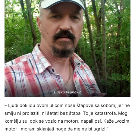
Duško Vujinović
– Ljudi dok idu ovom ulicom nose štapove sa sobom, jer ne
smiju ni prolaziti, ni šetati bez štapa. To je katastrofa. Mog
komšiju su, dok se vozio na motoru napali psi. Kaže „vozim
motor i moram sklanjati noge da me ne bi ugrizli“ –