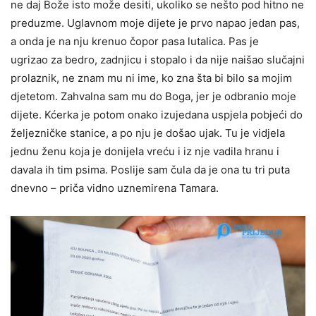
ne daj Bože isto može desiti, ukoliko se nešto pod hitno ne
preduzme. Uglavnom moje dijete je prvo napao jedan pas,
a onda je na nju krenuo čopor pasa lutalica. Pas je
ugrizao za bedro, zadnjicu i stopalo i da nije naišao slučajni
prolaznik, ne znam mu ni ime, ko zna šta bi bilo sa mojim
djetetom. Zahvalna sam mu do Boga, jer je odbranio moje
dijete. Kćerka je potom onako izujedana uspjela pobjeći do
željezničke stanice, a po nju je došao ujak. Tu je vidjela
jednu ženu koja je donijela vreću i iz nje vadila hranu i
davala ih tim psima. Poslije sam čula da je ona tu tri puta
dnevno – priča vidno uznemirena Tamara.