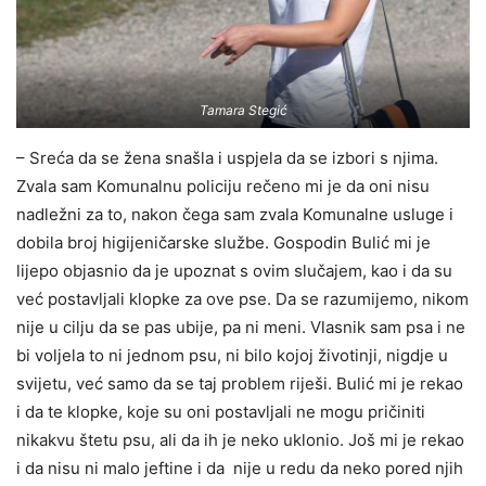
Tamara Stegić
– Sreća da se žena snašla i uspjela da se izbori s njima.
Zvala sam Komunalnu policiju rečeno mi je da oni nisu
nadležni za to, nakon čega sam zvala Komunalne usluge i
dobila broj higijeničarske službe. Gospodin Bulić mi je
lijepo objasnio da je upoznat s ovim slučajem, kao i da su
već postavljali klopke za ove pse. Da se razumijemo, nikom
nije u cilju da se pas ubije, pa ni meni. Vlasnik sam psa i ne
bi voljela to ni jednom psu, ni bilo kojoj životinji, nigdje u
svijetu, već samo da se taj problem riješi. Bulić mi je rekao
i da te klopke, koje su oni postavljali ne mogu pričiniti
nikakvu štetu psu, ali da ih je neko uklonio. Još mi je rekao
i da nisu ni malo jeftine i da nije u redu da neko pored njih