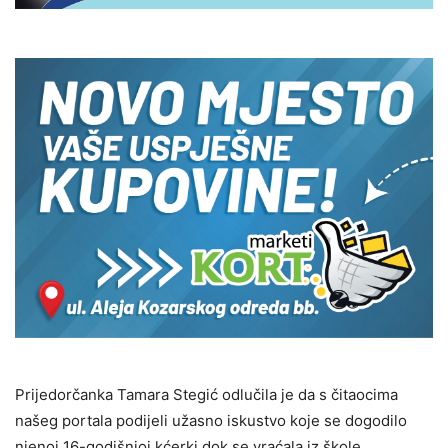
Prijedorčanka Tamara Stegić odlučila je da s čitaocima
našeg portala podijeli užasno iskustvo koje se dogodilo
njenoj 16-godišnjoj kćerki dok se vraćala iz škole.