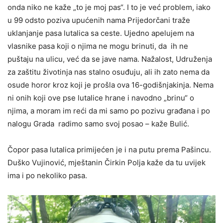
onda niko ne kaže „to je moj pas“. I to je već problem, iako
u 99 odsto poziva upućenih nama Prijedorčani traže
uklanjanje pasa lutalica sa ceste. Ujedno apelujem na
vlasnike pasa koji o njima ne mogu brinuti, da ih ne
puštaju na ulicu, već da se jave nama. Nažalost, Udruženja
za zaštitu životinja nas stalno osuđuju, ali ih zato nema da
osude horor kroz koji je prošla ova 16-godišnjakinja. Nema
ni onih koji ove pse lutalice hrane i navodno „brinu“ o
njima, a moram im reći da mi samo po pozivu građana i po
nalogu Grada radimo samo svoj posao – kaže Bulić.
Čopor pasa lutalica primijećen je i na putu prema Pašincu.
Duško Vujinović, mještanin Čirkin Polja kaže da tu uvijek
ima i po nekoliko pasa.