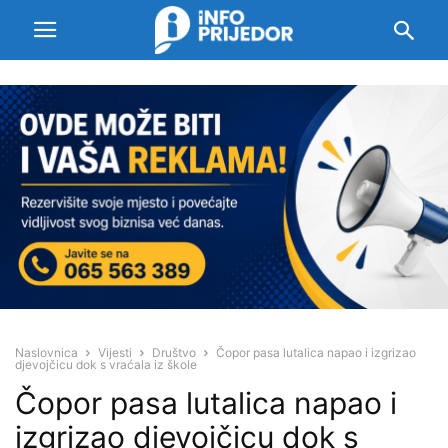
Naslovnica
Vijesti
Društvo
Čopor pasa lutalica napao i izgrizao
djevojčicu dok s vraćala iz škole
Čopor pasa lutalica napao i
izgrizao djevojčicu dok s