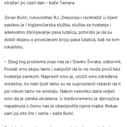
stražari po cijeli dan – kaže Tamara.
Zoran Bulić, rukovodilac RJ „Deponija i reciklaža“ u čijem
sastavu je i higijeničarska služba, služba za hvatanje i
adekvatno zbrinjavanje pasa lutalica, potvrdio je da su
dobili dojavu o povećanom broju pasa lutalica, baš na tom
lokalitetu.
– Zbog tog problema zvao nas je i Slavko Švraka, odbornik.
Poslali smo ekipu tamo i zaključili da to ne može proći bez
hvatanja zamkom. Napravili smo je, uložili smo određena
sredstva, no neki ljudi tamo su se suprostavili rekavši da ti
psi nikom tamo ne smetaju. Nakon nekoliko dana vidjeli
smo da je zamka ukradena. U međuvremenu je djevojčica
napadnuta o čemu nas je obavijestila njena majka. Rekao
sam joj isto što i vama – kaže Bulić.