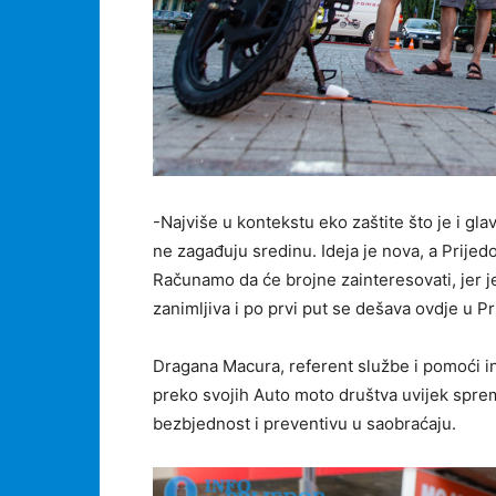
-Najviše u kontekstu eko zaštite što je i gla
ne zagađuju sredinu. Ideja je nova, a Prijed
Računamo da će brojne zainteresovati, jer j
zanimljiva i po prvi put se dešava ovdje u Pr
Dragana Macura, referent službe i pomoći i
preko svojih Auto moto društva uvijek spr
bezbjednost i preventivu u saobraćaju.