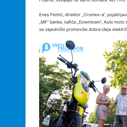
Enes Pehlić, direktor „Cromex-a“, pojašnjav
„MF“ banke, kafića „Downtown“, Auto moto sa
se zajednički promoviše dobra ideja elektri