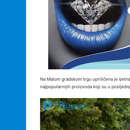
Na Malom gradskom trgu upriličena je ljetna
najpopularnijih proizvoda koji su u posljedn