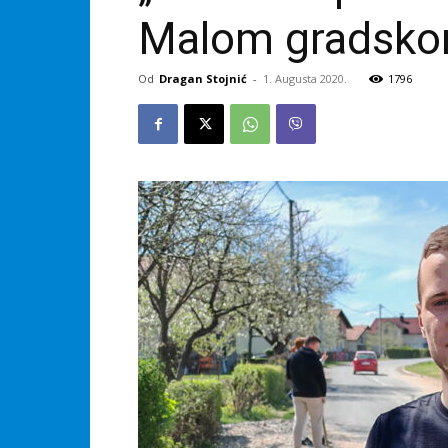
Malom gradskom
Od
Dragan Stojnić
-
1. Augusta 2020.
1796