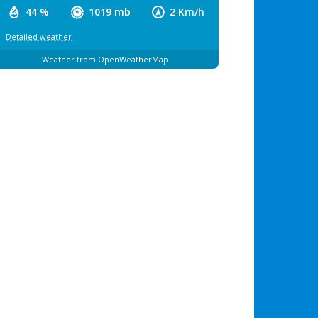
44 %
1019 mb
2 Km/h
Detailed weather
Weather from OpenWeatherMap