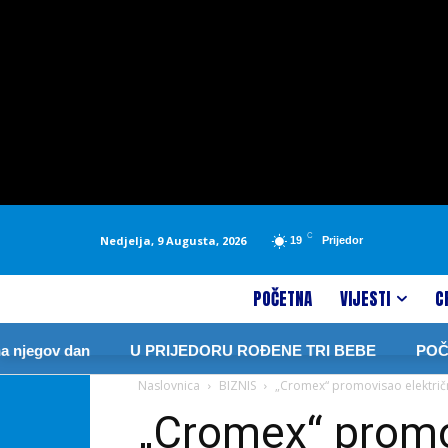
C
Nedjelja, 9 Augusta, 2026
19
Prijedor
POČETNA
VIJESTI
C
n
U PRIJEDORU ROĐENE TRI BEBE
POČELE DRAGO
Naslovnica
BIZNIS
„Cromex“ promovisao električn
„Cromex“ promov