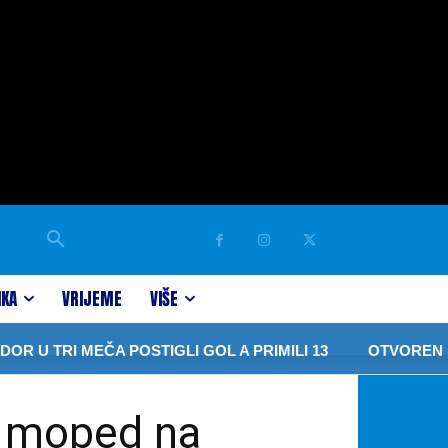
IKA
VRIJEME
VIŠE
EČA POSTIGLI GOL A PRIMILI 13
OTVOREN “POTKOZARJE
 i moped na