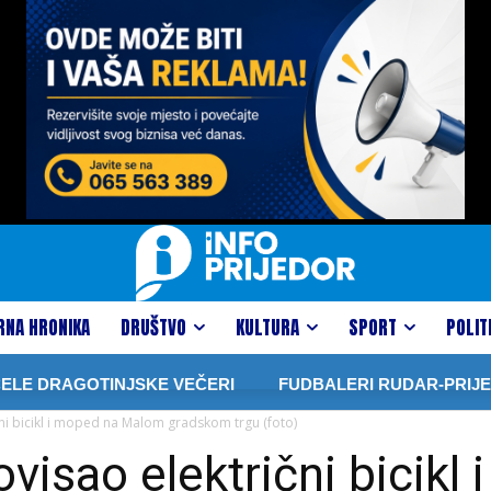
RNA HRONIKA
DRUŠTVO
KULTURA
SPORT
POLIT
TINJSKE VEČERI
FUDBALERI RUDAR-PRIJEDOR U TRI M
i bicikl i moped na Malom gradskom trgu (foto)
isao električni bicikl