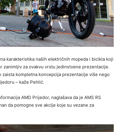
vna karakteristika naših električnih mopeda i bicikla koji
or zanimljiv za ovakvu vrstu jedinstvene prezentacije.
e zaista kompletna koncepcija prezentacije više nego
ijedoru – kaže Pehlić.
nformacija AMD Prijedor, naglašava da je AMS RS
eman da pomogne sve akcije koje su vezane za