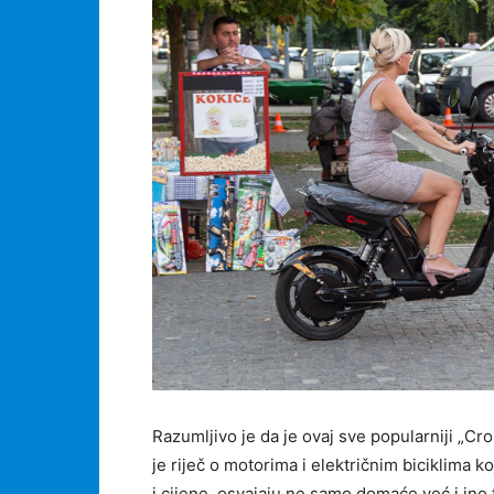
Razumljivo je da je ovaj sve popularniji „Cr
je riječ o motorima i električnim biciklima ko
i cijene, osvajaju ne samo domaće već i ino t