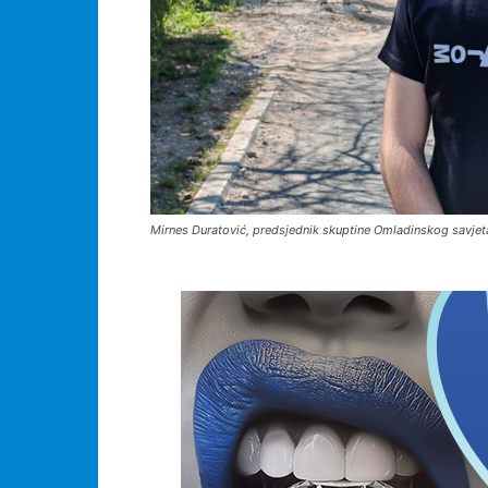
Mirnes Duratović, predsjednik skuptine Omladinskog savjeta