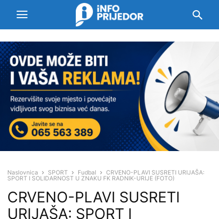
Naslovnica
SPORT
Fudbal
CRVENO-PLAVI SUSRETI URIJAŠA:
SPORT I SOLIDARNOST U ZNAKU FK RADNIK-URIJE (FOTO)
CRVENO-PLAVI SUSRETI
URIJAŠA: SPORT I