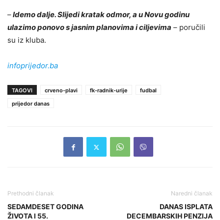
–
Idemo dalje. Slijedi kratak odmor, a u Novu godinu
ulazimo ponovo s jasnim planovima i ciljevima
– poručili
su iz kluba.
infoprijedor.ba
TAGOVI
crveno-plavi
fk-radnik-urije
fudbal
prijedor danas
Prethodni članak
Naredni članak
SEDAMDESET GODINA
DANAS ISPLATA
ŽIVOTA I 55.
DECEMBARSKIH PENZIJA