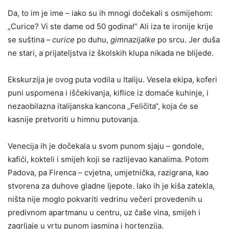
Da, to im je ime – iako su ih mnogi dočekali s osmijehom:
„Curice? Vi ste dame od 50 godina!“ Ali iza te ironije krije
se suština –
curice
po duhu,
gimnazijalke
po srcu. Jer duša
ne stari, a prijatelјstva iz školskih klupa nikada ne blijede.
Ekskurzija je ovog puta vodila u Italiju. Vesela ekipa, koferi
puni uspomena i iščekivanja, kiflice iz domaće kuhinje, i
nezaobilazna italijanska kancona „Feličita“, koja će se
kasnije pretvoriti u himnu putovanja.
Venecija ih je dočekala u svom punom sjaju – gondole,
kafići, kokteli i smijeh koji se razlijevao kanalima. Potom
Padova, pa Firenca – cvjetna, umjetnička, razigrana, kao
stvorena za duhove gladne lјepote. Iako ih je kiša zatekla,
ništa nije moglo pokvariti vedrinu večeri provedenih u
predivnom apartmanu u centru, uz čaše vina, smijeh i
zagrlјaje u vrtu punom jasmina i hortenzija.