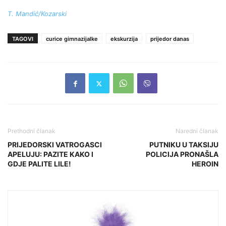
T. Mandić/Kozarski
TAGOVI
curice gimnazijalke
ekskurzija
prijedor danas
Prethodni članak
Naredni članak
PRIJEDORSKI VATROGASCI
PUTNIKU U TAKSIJU
APELUJU: PAZITE KAKO I
POLICIJA PRONAŠLA
GDJE PALITE LILE!
HEROIN