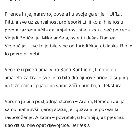
Firenca ih je, naravno, povela i u svoje galerije – Uffizi,
Pitti, a sve uz zahvalnost profesorki Ljilјi koja ih je još u
prvom razredu učila da umjetnost nije luksuz, već potreba.
Vidjeti Botičelija, Mikelanđela, osjetiti dašak Dantea i
Vespučija – sve to je bilo više od turističkog obilaska. Bio je
to povratak sebi.
Večere u picerijama, vino Santi Kantučini, limočelo i
amareto za kraj – sve je to bilo dio njihove priče, a šoping
na tržnicama i pijacama samo začin pun boja i tekstura.
Verona je bila poslјednja stanica – Arena, Romeo i Julija,
samo mahnuvši njenoj statui, jer gužva nije pokvarila
raspoloženje. A zatim – povratak, u kombiju, uz pjesmu.
Kao da su bile opet djevojčice. Jer
jesu
.