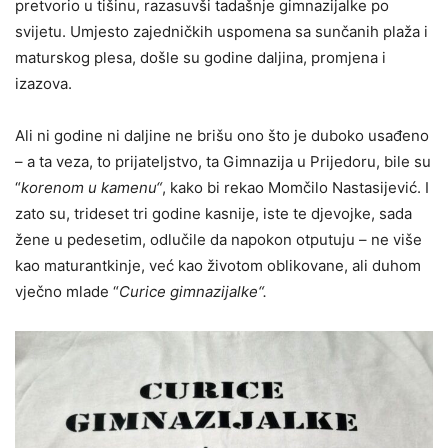
pretvorio u tišinu, razasuvši tadašnje gimnazijalke po
svijetu. Umjesto zajedničkih uspomena sa sunčanih plaža i
maturskog plesa, došle su godine dalјina, promjena i
izazova.
Ali ni godine ni dalјine ne brišu ono što je duboko usađeno
– a ta veza, to prijatelјstvo, ta Gimnazija u Prijedoru, bile su
“
korenom u kamenu
“
, kako bi rekao Momčilo Nastasijević. I
zato su, trideset tri godine kasnije, iste te djevojke, sada
žene u pedesetim, odlučile da napokon otputuju – ne više
kao maturantkinje, već kao životom oblikovane, ali duhom
vječno mlade “
Curice gimnazijalke
“
.