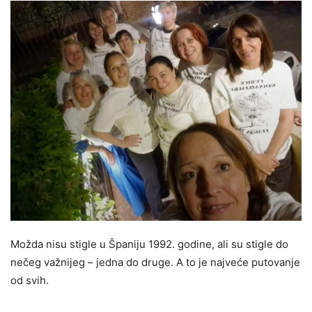
Možda nisu stigle u Španiju 1992. godine, ali su stigle do
nečeg važnijeg – jedna do druge. A to je najveće putovanje
od svih.