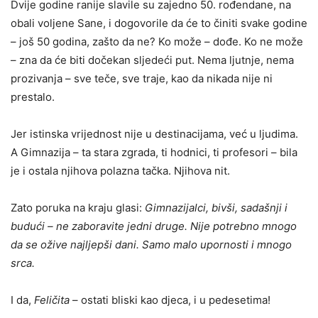
Dvije godine ranije slavile su zajedno 50. rođendane, na
obali volјene Sane, i dogovorile da će to činiti svake godine
– još 50 godina, zašto da ne? Ko može – dođe. Ko ne može
– zna da će biti dočekan slјedeći put. Nema lјutnje, nema
prozivanja – sve teče, sve traje, kao da nikada nije ni
prestalo.
Jer istinska vrijednost nije u destinacijama, već u lјudima.
A Gimnazija – ta stara zgrada, ti hodnici, ti profesori – bila
je i ostala njihova polazna tačka. Nјihova nit.
Zato poruka na kraju glasi:
Gimnazijalci, bivši, sadašnji i
budući
–
ne zaboravite jedni druge. Nije potrebno mnogo
da se ožive najlјepši dani. Samo malo upornosti i mnogo
srca.
I da,
Feli
č
ita
– ostati bliski kao djeca, i u pedesetima!