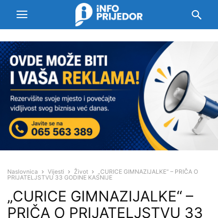
Naslovnica
Vijesti
Život
„CURICE GIMNAZIJALKE“ – PRIČA O
PRIJATELJSTVU 33 GODINE KASNIJE
„CURICE GIMNAZIJALKE“ –
PRIČA O PRIJATELJSTVU 33