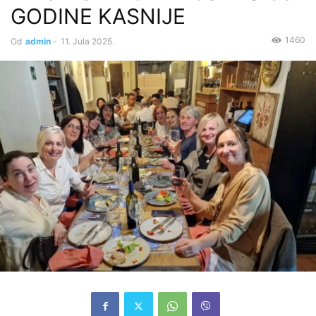
GODINE KASNIJE
1460
Od
admin
-
11. Jula 2025.