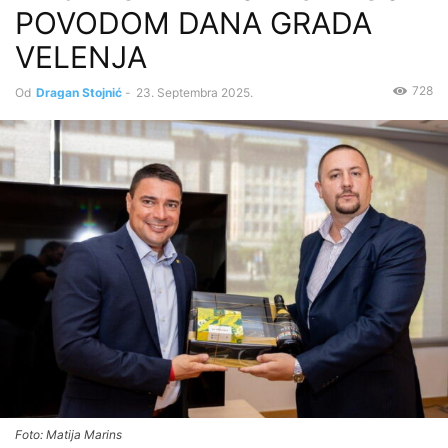
POVODOM DANA GRADA
VELENJA
728
Od
Dragan Stojnić
-
23. Septembra 2025.
Foto: Matija Marins