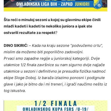
Šta reći o minuloj sezoni u kojoj su glavninu ekipe činili
mlađi kadeti i kadeti te nekoliko juniora a ipak ste
ostvarili rezultate za respekt
?
DINO SIKIRIĆ:
–
Kada na kraju sezone “podvučemo crtu”,
mislim da možemo biti poporilično zadovoljni.
Prvaci smo zapadne regije u juniorskoj kategoriji. Dvije
utakmice 1/2 finala završnice su nam sigurno dvije najjače
utakmice u sezoni i definitivno je presudila fizička nadmoć
ekipe Sloge Doboj. Iz baraža izlazimo ponosni i podignute
glave i jako je bitno da i mi treneri, i igrači naučimo nešto iz
tog iskustva
.