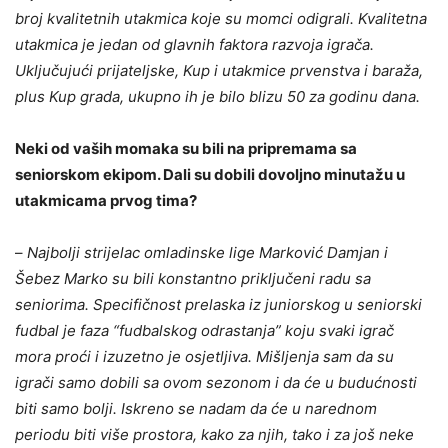
broj kvalitetnih utakmica koje su momci odigrali. Kvalitetna
utakmica je jedan od glavnih faktora razvoja igrača.
Uključujući prijateljske, Kup i utakmice prvenstva i baraža,
plus Kup grada, ukupno ih je bilo blizu 50 za godinu dana.
Neki od vaših momaka su bili na pripremama sa
seniorskom ekipom. Dali su dobili dovoljno minutažu u
utakmicama prvog tima?
–
Najbolji strijelac omladinske lige Marković Damjan i
Šebez Marko su bili konstantno priključeni radu sa
seniorima. Specifičnost prelaska iz juniorskog u seniorski
fudbal je faza “fudbalskog odrastanja” koju svaki igrač
mora proći i izuzetno je osjetljiva. Mišljenja sam da su
igrači samo dobili sa ovom sezonom i da će u budućnosti
biti samo bolji. Iskreno se nadam da će u narednom
periodu biti više prostora, kako za njih, tako i za još neke