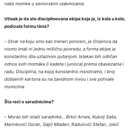
naše momke u seniorskim utakmicama
.
Utisak je da ste disciplinovana ekipa koja je, iz kola u kolo,
podizala formu tima?
–
Stvar na koju smo kao treneri ponosni, je činjenica da
nismo imali ni jednu mišićnu povredu, a forma ekipe je
konstantno išla uzlaznom putanjom. Istekao bih odličan
odnos svih momaka (i kadeta i juniora) prema obavezama i
radu. Disciplina, na kojoj konstantno insistiramo, i broj
dobijenih kartona su na zavidnom nivou i sve pohvale
momcima
.
Šta reći o saradnicima?
–
Morao bih istaći saradnike… Brkić Arnes, Kukolj Saša,
Marinković Goran, Gajić Mladen, Radulović Stefan, Jokić