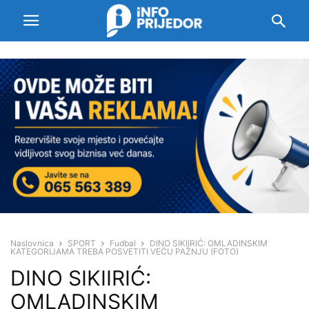
Naslovnica
SPORT
Fudbal
DINO SIKIIRIĆ: OMLADINSKIM
KATEGORIJAMA TREBA POSVETITI VEĆU PAŽNJU (FOTO)
DINO SIKIIRIĆ:
OMLADINSKIM