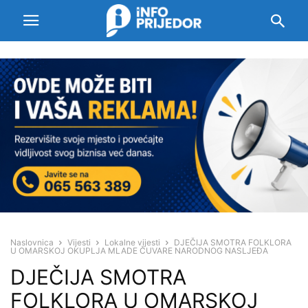
Naslovnica
Vijesti
Lokalne vijesti
DJEČIJA SMOTRA FOLKLORA
U OMARSKOJ OKUPLJA MLADE ČUVARE NARODNOG NASLJEĐA
DJEČIJA SMOTRA
FOLKLORA U OMARSKOJ