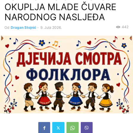
OKUPLJA MLADE ČUVARE
NARODNOG NASLJEĐA
442
Od
Dragan Stojnić
-
9. Jula 2026.