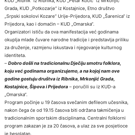
KUD „Ribnik“ iz Ribnika, KUD „Petar Kočić“ iz Mrkonjić
Grada, KUD „Potkozarje“ iz Kostajnice, Etno društvo
„Srpski sokolovi Kozare“ Urije-Prijedora, KUD „Šarenica“ iz
Prijedora, kao i domaćin – KUD „Omarska“.
Organizatori ističu da ova manifestacija već godinama
okuplja mlade čuvare narodne tradicije i predstavlja priliku
za druženje, razmjenu iskustava i njegovanje kulturnog
identiteta.
–
Dobro došli na tradicionalnu Dječiju smotru folklora,
koju već godinama organizujemo, a na kojoj nam ove
godine gostuju društva iz Ribnika, Mrkonjić Grada,
Kostajnice, Šipova i Prijedora
– poručili su iz KUD-a
„Omarska“.
Program počinje u 19 časova svečanim defileom učesnika,
nakon čega će od 19.15 časova biti održana takmičenja u
tradicionalnim sportskim disciplinama. Centralni folklorni
program zakazan je za 20 časova, a ulaz za sve posjetioce
je besplatan.