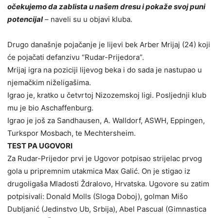
očekujemo da zablista u našem dresu i pokaže svoj puni
potencijal
– naveli su u objavi kluba.
Drugo današnje pojačanje je lijevi bek Arber Mrijaj (24) koji
će pojačati defanzivu “Rudar-Prijedora”.
Mrijaj igra na poziciji lijevog beka i do sada je nastupao u
njemačkim niželigašima.
Igrao je, kratko u četvrtoj Nizozemskoj ligi. Posljednji klub
mu je bio Aschaffenburg.
Igrao je još za Sandhausen, A. Walldorf, ASWH, Eppingen,
Turkspor Mosbach, te Mechtersheim.
TEST PA UGOVORI
Za Rudar-Prijedor prvi je Ugovor potpisao strijelac prvog
gola u pripremnim utakmica Max Galić. On je stigao iz
drugoligaša Mladosti Ždralovo, Hrvatska. Ugovore su zatim
potpisivali: Donald Molls (Sloga Doboj), golman Mišo
Dubljanić (Jedinstvo Ub, Srbija), Abel Pascual (Gimnastica