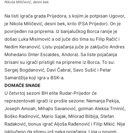
Nikola Miličević, desni bek
Na listi igrača grada Prijedora, s kojim je potpisan Ugovor,
je Nikola Miličević, desni bek, krilo (FSA Prijedor). On je
povrijeđen na priprema. Iz banjalučkog Borca ranije je
došao Luka Misimović a od juče dio tima su Filip Račić i
Nedim Keranović. Listu pojačanja juče je zaključio Andres
Mohedano (Inter Escaldes, Andora). Sa liste pojačanja
brisani su igrači pristigli na pripreme iz Borca. To su:
Sergej Bogdanović, Davi Čabral, Savo Sušić i Petar
Samardžija koji igra u BSK-a.
DOMAĆE SNAGE
U četvrtoj sezoni BH elite Rudar-Prijedor će
reprezentovati igrači iz prošle sezone: Nemanja Pekija,
Joseph Amoah, Mihajlo Savanović, golman Aleksa Trninić,
Boško Radinović, Mario Sajak, Milorad Bilbija, Stefan
Radaković, bonus igrač Aljoša Rađenović i Filip Mikić. Nije
isključeno da stignu još neka pojačanja. Liga u novom