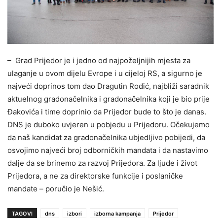
– Grad Prijedor je i jedno od najpoželjnijih mjesta za
ulaganje u ovom dijelu Evrope i u cijeloj RS, a sigurno je
najveći doprinos tom dao Dragutin Rodić, najbliži saradnik
aktuelnog gradonačelnika i gradonačelnika koji je bio prije
Đakovića i time doprinio da Prijedor bude to što je danas.
DNS je duboko uvjeren u pobjedu u Prijedoru. Očekujemo
da naš kandidat za gradonačelnika ubjedljivo pobijedi, da
osvojimo najveći broj odborničkih mandata i da nastavimo
dalje da se brinemo za razvoj Prijedora. Za ljude i život
Prijedora, a ne za direktorske funkcije i poslaničke
mandate – poručio je Nešić.
TAGOVI
dns
izbori
izborna kampanja
Prijedor