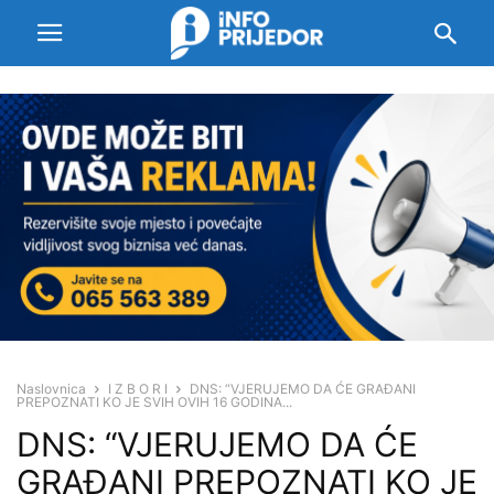
Naslovnica
I Z B O R I
DNS: “VJERUJEMO DA ĆE GRAĐANI
PREPOZNATI KO JE SVIH OVIH 16 GODINA...
DNS: “VJERUJEMO DA ĆE
GRAĐANI PREPOZNATI KO JE