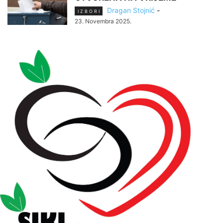
Dragan Stojnić
-
I Z B O R I
23. Novembra 2025.