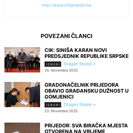
http://www.infoprijedor.ba
POVEZANI ČLANCI
CIK: SINIŠA KARAN NOVI
PREDSJEDNIK REPUBLIKE SRPSKE
Dragan Stojnić
-
I Z B O R I
24. Novembra 2025.
GRADONAČELNIK PRIJEDORA
OBAVIO GRAĐANSKU DUŽNOST U
GOMJENICI
Dragan Stojnić
-
I Z B O R I
23. Novembra 2025.
PRIJEDOR: SVA BIRAČKA MJESTA
OTVORENA NA VRIJEME