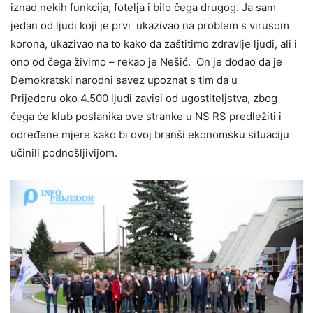
iznad nekih funkcija, fotelja i bilo čega drugog. Ja sam
jedan od ljudi koji je prvi ukazivao na problem s virusom
korona, ukazivao na to kako da zaštitimo zdravlje ljudi, ali i
ono od čega živimo – rekao je Nešić. On je dodao da je
Demokratski narodni savez upoznat s tim da u
Prijedoru oko 4.500 ljudi zavisi od ugostiteljstva, zbog
čega će klub poslanika ove stranke u NS RS predležiti i
određene mjere kako bi ovoj branši ekonomsku situaciju
učinili podnošljivijom.