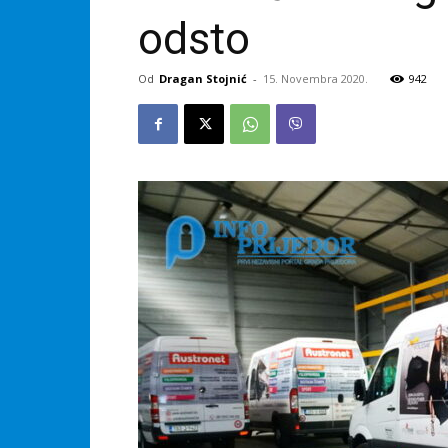
odsto
Od
Dragan Stojnić
-
15. Novembra 2020.
942