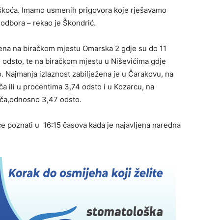
eškoća. Imamo usmenih prigovora koje rješavamo
h odbora – rekao je Škondrić.
ežena na biračkom mjestu Omarska 2 gdje su do 11
 odsto, te na biračkom mjestu u Niševićima gdje
. Najmanja izlaznost zabilježena je u Čarakovu, na
a ili u procentima 3,74 odsto i u Kozarcu, na
ača,odnosno 3,47 odsto.
iće poznati u 16:15 časova kada je najavljena naredna