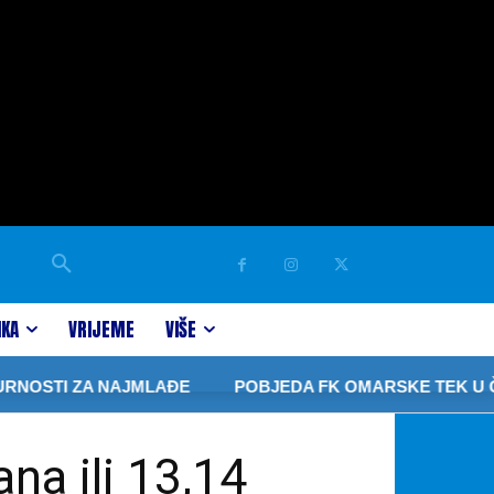
IKA
VRIJEME
VIŠE
 ZA NAJMLAĐE
POBJEDA FK OMARSKE TEK U ČETVRTOJ
na ili 13,14