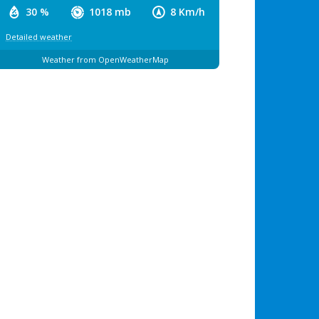
30 %
1018 mb
8 Km/h
Detailed weather
Weather from OpenWeatherMap