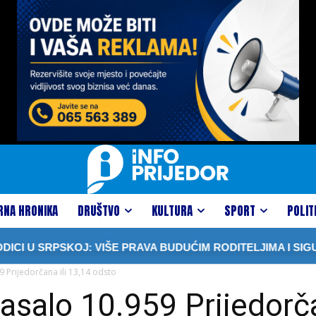
RNA HRONIKA
DRUŠTVO
KULTURA
SPORT
POLIT
PSKOJ: VIŠE PRAVA BUDUĆIM RODITELJIMA I SIGURNOSTI
 Prijedorčana ili 13,14 odsto
asalo 10.959 Prijedorča