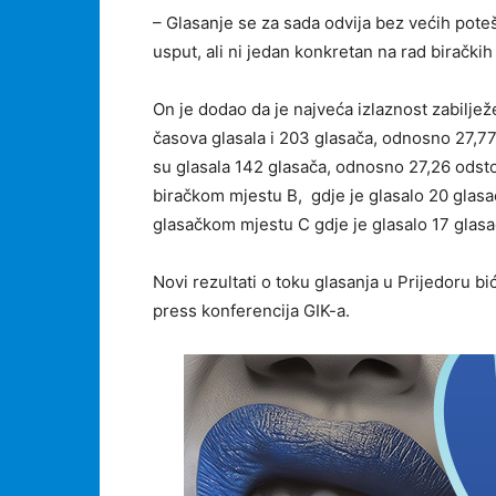
– Glasanje se za sada odvija bez većih pot
usput, ali ni jedan konkretan na rad birački
On je dodao da je najveća izlaznost zabilj
časova glasala i 203 glasača, odnosno 27,77
su glasala 142 glasača, odnosno 27,26 odsto
biračkom mjestu B, gdje je glasalo 20 glasač
glasačkom mjestu C gdje je glasalo 17 glas
Novi rezultati o toku glasanja u Prijedoru b
press konferencija GIK-a.