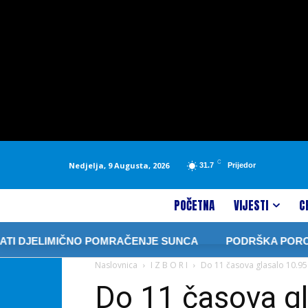
C
Nedjelja, 9 Augusta, 2026
31.7
Prijedor
POČETNA
VIJESTI
C
LIMIČNO POMRAČENJE SUNCA
PODRŠKA PORODICI U SR
Naslovnica
I Z B O R I
Do 11 časova glasalo 10.959
Do 11 časova gl