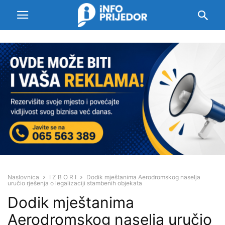
Naslovnica
I Z B O R I
Dodik mještanima Aerodromskog naselja
uručio rješenja o legalizaciji stambenih objekata
Dodik mještanima
Aerodromskog naselja uručio