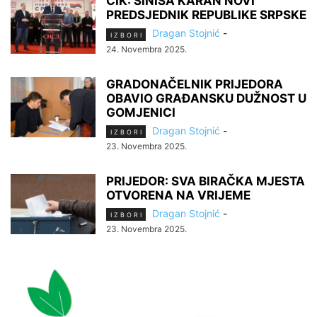
CIK: SINIŠA KARAN NOVI
PREDSJEDNIK REPUBLIKE SRPSKE
Dragan Stojnić
-
I Z B O R I
24. Novembra 2025.
GRADONAČELNIK PRIJEDORA
OBAVIO GRAĐANSKU DUŽNOST U
GOMJENICI
Dragan Stojnić
-
I Z B O R I
23. Novembra 2025.
PRIJEDOR: SVA BIRAČKA MJESTA
OTVORENA NA VRIJEME
Dragan Stojnić
-
I Z B O R I
23. Novembra 2025.