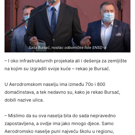
Saša Bursać, nosilac odborničke liste SNSD-a
– I oko infrastrukturnih projekata ali i dešenja za zemljište
na kojim su izgradili svoje kuće – rekao je Bursać.
U Aerodromskom naselju ima između 70o i 800
domaćinstava, a tek nedavno su, kako je rekao Bursać,
dobili nazive ulica.
– Mislimo da su ova naselja bila do sada nepravedno
zapostavljena, a ovdje ima jako mnogo djece. Samo
Aerodromsko naselje puni najveću školu u regionu,