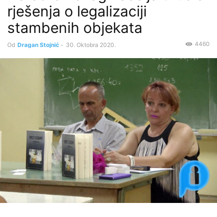
rješenja o legalizaciji
stambenih objekata
4460
Od
Dragan Stojnić
-
30. Oktobra 2020.