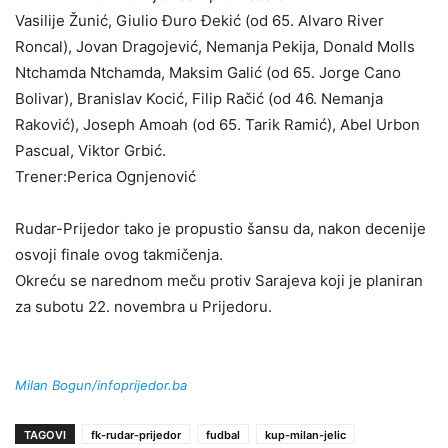
Vasilije Žunić, Giulio Đuro Đekić (od 65. Alvaro River
Roncal), Jovan Dragojević, Nemanja Pekija, Donald Molls
Ntchamda Ntchamda, Maksim Galić (od 65. Jorge Cano
Bolivar), Branislav Kocić, Filip Račić (od 46. Nemanja
Raković), Joseph Amoah (od 65. Tarik Ramić), Abel Urbon
Pascual, Viktor Grbić.
Trener:Perica Ognjenović
Rudar-Prijedor tako je propustio šansu da, nakon decenije
osvoji finale ovog takmičenja.
Okreću se narednom meču protiv Sarajeva koji je planiran
za subotu 22. novembra u Prijedoru.
Milan Bogun/infoprijedor.ba
TAGOVI
fk-rudar-prijedor
fudbal
kup-milan-jelic