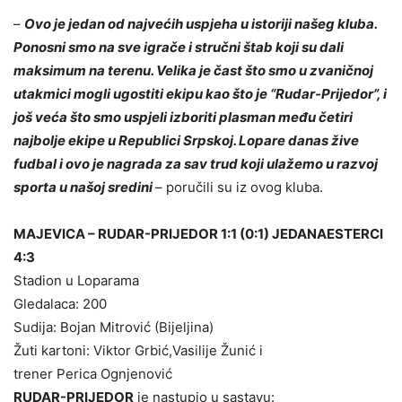
–
Ovo je jedan od najvećih uspjeha u istoriji našeg kluba.
Ponosni smo na sve igrače i stručni štab koji su dali
maksimum na terenu. Velika je čast što smo u zvaničnoj
utakmici mogli ugostiti ekipu kao što je “Rudar-Prijedor”, i
još veća što smo uspjeli izboriti plasman među četiri
najbolje ekipe u Republici Srpskoj. Lopare danas žive
fudbal i ovo je nagrada za sav trud koji ulažemo u razvoj
sporta u našoj sredini
– poručili su iz ovog kluba.
MAJEVICA – RUDAR-PRIJEDOR 1:1 (0:1) JEDANAESTERCI
4:3
Stadion u Loparama
Gledalaca: 200
Sudija: Bojan Mitrović (Bijeljina)
Žuti kartoni: Viktor Grbić,Vasilije Žunić i
trener Perica Ognjenović
RUDAR-PRIJEDOR
je nastupio u sastavu: