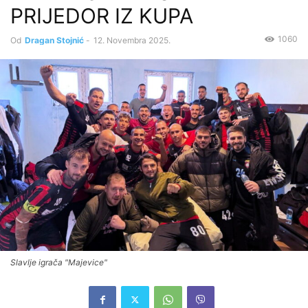
PRIJEDOR IZ KUPA
1060
Od
Dragan Stojnić
-
12. Novembra 2025.
Slavlje igrača "Majevice"