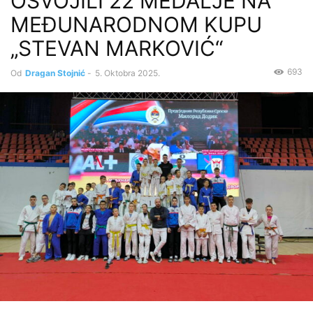
OSVOJILI 22 MEDALJE NA
MEĐUNARODNOM KUPU
„STEVAN MARKOVIĆ“
693
Od
Dragan Stojnić
-
5. Oktobra 2025.