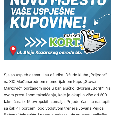
Sjajan uspjeh ostvarili su džudisti Džudo kluba „Prijedor“
na XIX Međunarodnom memorijalnom Kupu „Stevan
Marković“, održanom juče u banjalučkoj dvorani „Borik“. Na
ovom prestižnom takmičenju, koje je okupilo više od 600
takmičara iz 15 evropskih zemalja, Prijedorčani su nastupili
sa čak 41 borcem, pod vodstvom trenera Jovana Pejića i
Bobana Vejnovića, i ponovo pokazali da su među najjačim