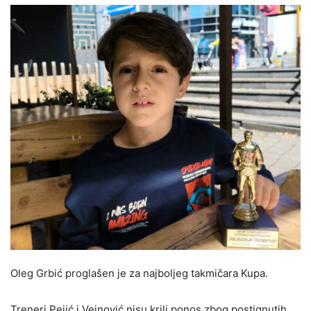
Oleg Grbić proglašen je za najboljeg takmičara Kupa.
Treneri Pejić i Vejnović nisu krili ponos zbog postignutih