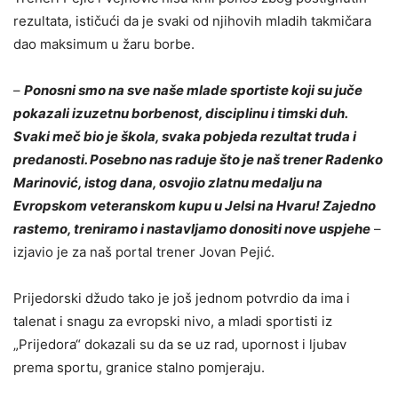
rezultata, ističući da je svaki od njihovih mladih takmičara
dao maksimum u žaru borbe.
–
Ponosni smo na sve naše mlade sportiste koji su juče
pokazali izuzetnu borbenost, disciplinu i timski duh.
Svaki meč bio je škola, svaka pobjeda rezultat truda i
predanosti. Posebno nas raduje što je naš trener Radenko
Marinović, istog dana, osvojio zlatnu medalju na
Evropskom veteranskom kupu u Jelsi na Hvaru! Zajedno
rastemo, treniramo i nastavljamo donositi nove uspjehe
–
izjavio je za naš portal trener Jovan Pejić.
Prijedorski džudo tako je još jednom potvrdio da ima i
talenat i snagu za evropski nivo, a mladi sportisti iz
„Prijedora“ dokazali su da se uz rad, upornost i ljubav
prema sportu, granice stalno pomjeraju.