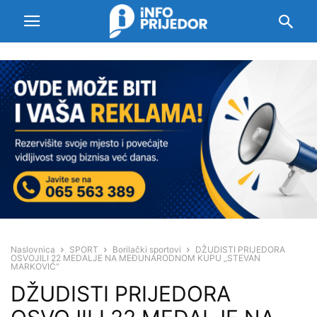
Naslovnica
SPORT
Borilački sportovi
DŽUDISTI PRIJEDORA
OSVOJILI 22 MEDALJE NA MEĐUNARODNOM KUPU „STEVAN
MARKOVIĆ“
DŽUDISTI PRIJEDORA