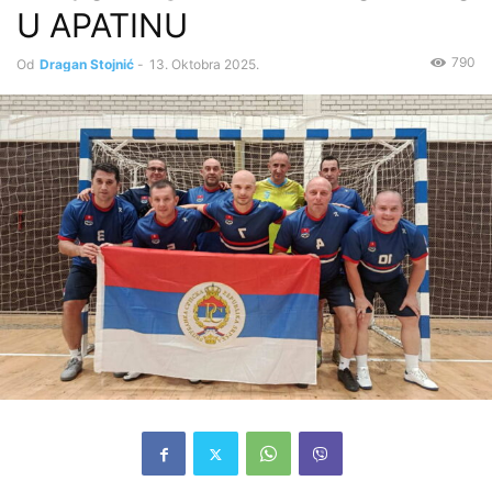
U APATINU
790
Od
Dragan Stojnić
-
13. Oktobra 2025.