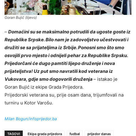
Goran Bujić (lijevo)
–
Domaćini su se maksimalno potrudili da ugoste goste iz
Republike Srpske. Bilo nam je zadovoljstvo učestvovati i
družiti se sa prijateljima iz Srbije. Ponosni smo što smo
osvojili prvo mjesto i odnijeli pehar za Republike Srpsku.
Prijedorčani će dugo pamtiti lijepo druženje i nova
prijateljstva! Uz put smo navratili kod veterana iz
Vukovara, gdje smo dogovorili druženja
– istakao je
Goran Bujić iz ekipe Grada Prijedora.
Prijedorski veterana su, prije osam dana, trijumfovali na
turniru u Kotor Varošu.
Milan Bogun/infoprijedor.ba
TAGOVI
Ekipa grada prijedora
fudbal
prijedor danas