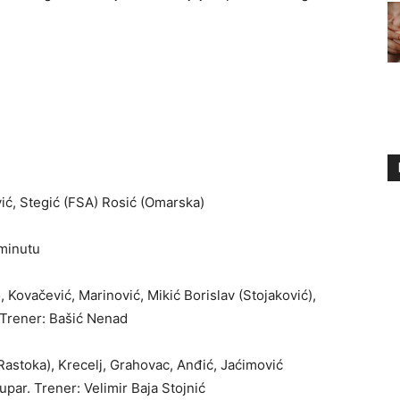
vić, Stegić (FSA) Rosić (Omarska)
 minutu
, Kovačević, Marinović, Mikić Borislav (Stojaković),
. Trener: Bašić Nenad
Rastoka), Krecelj, Grahovac, Anđić, Jaćimović
tupar. Trener: Velimir Baja Stojnić