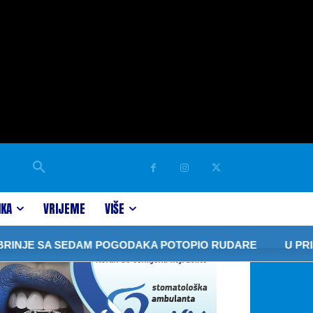
IKA
VRIJEME
VIŠE
A SEDAM POGODAKA POTOPIO RUDARE
U PRIJEDORU R