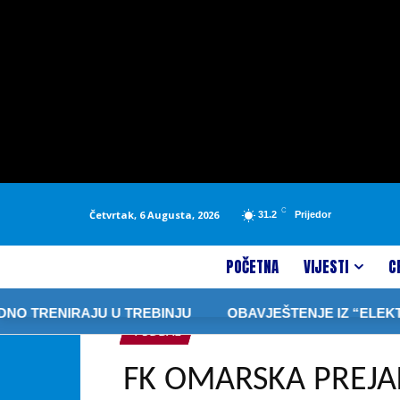
C
Četvrtak, 6 Augusta, 2026
31.2
Prijedor
POČETNA
VIJESTI
C
IRAJU U TREBINJU
OBAVJEŠTENJE IZ “ELEKTRODISTRIBU
FUDBAL
FK OMARSKA PREJA