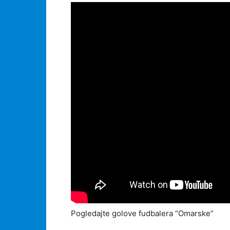
Pogledajte golove fudbalera “Omarske”