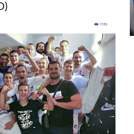
O)
1135
0