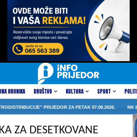
RNA HRONIKA
DRUŠTVO
KULTURA
SPORT
POLIT
CIJE” PRIJEDOR ZA PETAK 07.08.2026.
NK BRINJE S
KA ZA DESETKOVANE