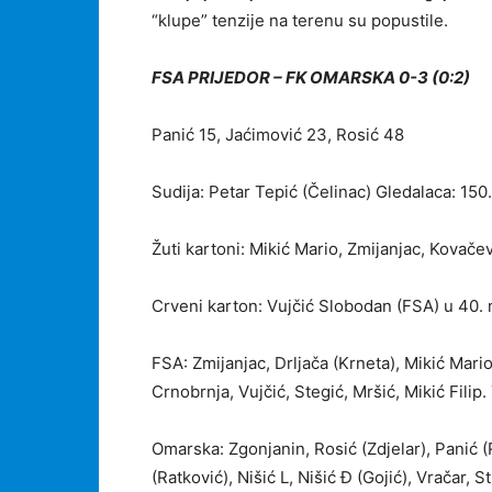
“klupe” tenzije na terenu su popustile.
FSA PRIJEDOR – FK OMARSKA 0-3 (0:2)
Panić 15, Jaćimović 23, Rosić 48
Sudija: Petar Tepić (Čelinac) Gledalaca: 150.
Žuti kartoni: Mikić Mario, Zmijanjac, Kovače
Crveni karton: Vujčić Slobodan (FSA) u 40.
FSA: Zmijanjac, Drljača (Krneta), Mikić Mario
Crnobrnja, Vujčić, Stegić, Mršić, Mikić Filip
Omarska: Zgonjanin, Rosić (Zdjelar), Panić (
(Ratković), Nišić L, Nišić Đ (Gojić), Vračar, S