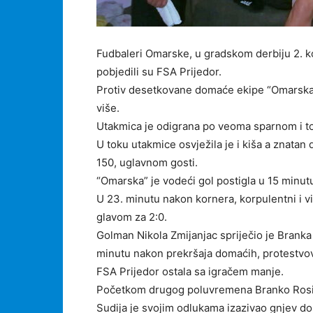
Fudbaleri Omarske, u gradskom derbiju 2. k
pobjedili su FSA Prijedor.
Protiv desetkovane domaće ekipe “Omarska” 
više.
Utakmica je odigrana po veoma sparnom i t
U toku utakmice osvježila je i kiša a znatan 
150, uglavnom gosti.
“Omarska” je vodeći gol postigla u 15 minut
U 23. minutu nakon kornera, korpulentni i v
glavom za 2:0.
Golman Nikola Zmijanjac spriječio je Branka
minutu nakon prekršaja domaćih, protestvova
FSA Prijedor ostala sa igračem manje.
Početkom drugog poluvremena Branko Rosić,
Sudija je svojim odlukama izazivao gnjev dom