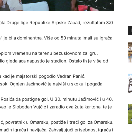
ola Druge lige Republike Srpske Zapad, rezultatom 3:0
je bila dominantna. Više od 50 minuta imali su igrača
oplom vremenu na terenu bezuslovnom za igru.
dio gledalaca napustio je stadion. Ostalo ih je više od
u kad je majstorski pogodio Vedran Panić.
isoki Ognjen Jaćimović je najviši u skoku i pogađa
 Rosića da postigne gol. U 30. minutu Jaćimović i u 40.
o je Slobodan Vujčić i zaradio dva žuta kartona, te je
 povratnik u Omarsku, postiže i treći gol za Omarsku.
aćih igrača i navijača. Zahvaljujući prisebnost igrača i