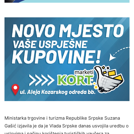
Ministarka trgovine i turizma Republike Srpske Suzana
Gašić izjavila je da je Vlada Srpske danas usvojila uredbu o
uslovima i načinu korištenja turističkih vaučera za