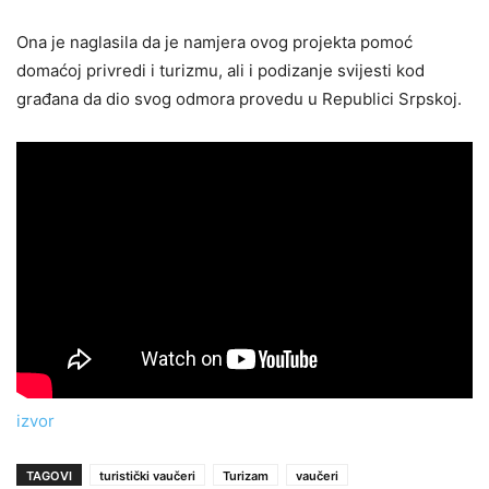
Ona je naglasila da je namjera ovog projekta pomoć
domaćoj privredi i turizmu, ali i podizanje svijesti kod
građana da dio svog odmora provedu u Republici Srpskoj.
izvor
TAGOVI
turistički vaučeri
Turizam
vaučeri