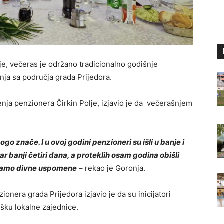
je, večeras je održano tradicionalno godišnje
nja sa područja grada Prijedora.
ja penzionera Čirkin Polje, izjavio je da večerašnjem
znače. I u ovoj godini penzioneri su išli u banje i
r banji četiri dana, a proteklih osam godina obišli
imamo divne uspomene
– rekao je Goronja.
nera grada Prijedora izjavio je da su inicijatori
šku lokalne zajednice.