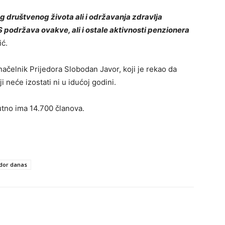
g društvenog života ali i održavanja zdravlja
 podržava ovakve, ali i ostale aktivnosti penzionera
ić.
čelnik Prijedora Slobodan Javor, koji je rekao da
 neće izostati ni u idućoj godini.
tno ima 14.700 članova.
edor danas