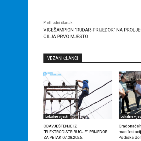
Prethodni članak
VICEŠAMPION “RUDAR-PRIJEDOR” NA PROLJE
CILJA PRVO MJESTO
VEZANI ČLANCI
Lokalne vijesti
Lokalne vijes
OBAVJEŠTENJE IZ
Gradonačeln
“ELEKTRODISTRIBUCIJE” PRIJEDOR
manifestacij
ZA PETAK 07.08.2026.
Podrška dom