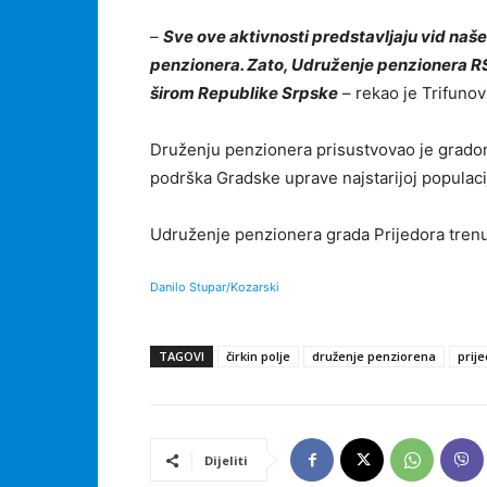
–
Sve ove aktivnosti predstavljaju vid naše
penzionera. Zato, Udruženje penzionera RS
širom Republike Srpske
– rekao je Trifunov
Druženju penzionera prisustvovao je gradona
podrška Gradske uprave najstarijoj populaciji
Udruženje penzionera grada Prijedora trenu
Danilo Stupar/Kozarski
TAGOVI
čirkin polje
druženje penziorena
prij
Dijeliti