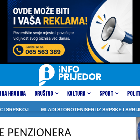
RNA HRONIKA
DRUŠTVO
KULTURA
SPORT
POLIT
RPSKOJ
MLADI STONOTENISERI IZ SRPSKE I SRBIJE ZA
E PENZIONERA