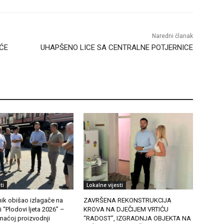
Naredni članak
ĆE
UHAPŠENO LICE SA CENTRALNE POTJERNICE
ti
Lokalne vijesti
ik obišao izlagače na
ZAVRŠENA REKONSTRUKCIJA
i “Plodovi ljeta 2026” –
KROVA NA DJEČIJEM VRTIĆU
aćoj proizvodnji
“RADOST”, IZGRADNJA OBJEKTA NA