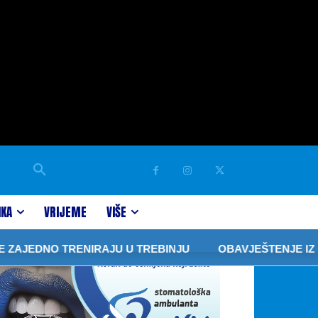
IKA
VRIJEME
VIŠE
JEDNO TRENIRAJU U TREBINJU
OBAVJEŠTENJE IZ “ELEK