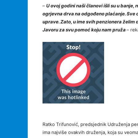
–
U ovoj godini naši članovi išli su u banje
ogrjevna drva na odgođeno plaćanje. Sve o
uprave. Zato, u ime svih penzionera želi
Javoru za svu pomoć koju nam pruža
– rek
Ratko Trifunović, predsjednik Udruženja pen
ima najviše ovakvih druženja, koja su veoma 