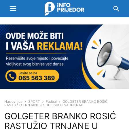
Naslovnica
SPORT
Fudbal
GOLGETER BRANKO ROSIĆ
RASTUŽIO TRNJANE U SUDIJSKOJ NADOKNADI
GOLGETER BRANKO ROSIĆ
RASTUŽIO TRNJANE U