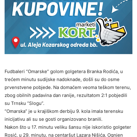
Fudbaleri “Omarske” golom golgetera Branka Rodića, u
trećem minutu sudijske nadoknade, došli su do osme
prvenstvene pobjede. Na domaćem veoma teškom terenu,
zbog obilnih padavina dan ranije, rezultatom 2:1 pobjedili
su Trnsku “Slogu”.
“Omarska” je u krajiškom derbiju 9. kola imala terensku
inicijativu ali su se gosti organizovano branili.
Nakon što u 17. minutu veliku šansu nije iskoristio golgeter
Rosić, u 29. minutu, na centaršut Lazara Nišića, Ognjen