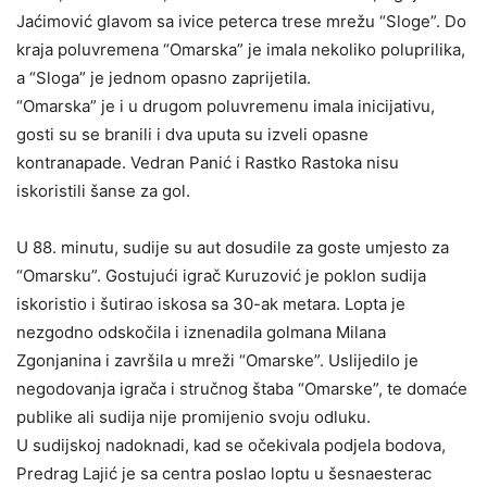
Jaćimović glavom sa ivice peterca trese mrežu “Sloge”. Do
kraja poluvremena “Omarska” je imala nekoliko poluprilika,
a “Sloga” je jednom opasno zaprijetila.
“Omarska” je i u drugom poluvremenu imala inicijativu,
gosti su se branili i dva uputa su izveli opasne
kontranapade. Vedran Panić i Rastko Rastoka nisu
iskoristili šanse za gol.
U 88. minutu, sudije su aut dosudile za goste umjesto za
“Omarsku”. Gostujući igrač Kuruzović je poklon sudija
iskoristio i šutirao iskosa sa 30-ak metara. Lopta je
nezgodno odskočila i iznenadila golmana Milana
Zgonjanina i završila u mreži “Omarske”. Uslijedilo je
negodovanja igrača i stručnog štaba “Omarske”, te domaće
publike ali sudija nije promijenio svoju odluku.
U sudijskoj nadoknadi, kad se očekivala podjela bodova,
Predrag Lajić je sa centra poslao loptu u šesnaesterac