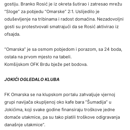
gostiju. Branko Rosić je iz okreta šutirao i zatresao mrežu
“Sloge” za pobjedu “Omarske” 2:1. Uslijedilo je
oduševljenje na tribinama i radost domaćina. Nezadovoljni
gosti su protestvovali smatrajući da se Rosić aktivirao iz
ofsajda.
“Omarska” je sa osmom pobjedom i porazom, sa 24 boda,
ostala na prvom mjesto na tabeli.
Komšijskom OFK Brdu bježe pet bodova.
JOKIĆI OGLEDALO KLUBA
FK Omarska se na klupskom portalu zahvaljuje vjernoj
grupi navijača okupljenoj oko kafe bara ”Šumadija” u
Jokićima, koji svake godine finansiraju troškove jedne
domaće utakmice, pa su tako platili troškove odigravanja
današnje utakmice”.