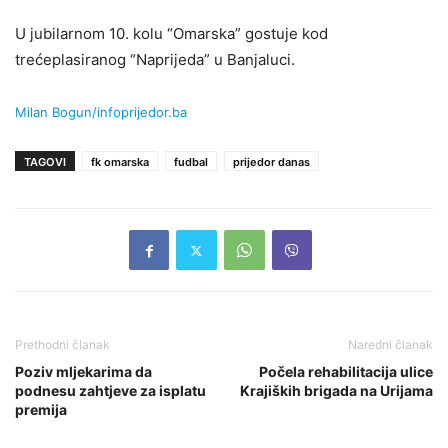
U jubilarnom 10. kolu “Omarska” gostuje kod
trećeplasiranog “Naprijeda” u Banjaluci.
Milan Bogun/infoprijedor.ba
TAGOVI
fk omarska
fudbal
prijedor danas
Prethodni članak
Naredni članak
Poziv mljekarima da
Počela rehabilitacija ulice
podnesu zahtjeve za isplatu
Krajiških brigada na Urijama
premija