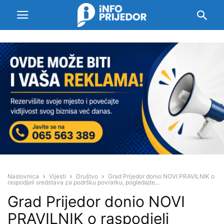
Naslovnica
Vijesti
Društvo
Grad Prijedor donio NOVI PRAVILNIK o
raspodjeli sredstava za podršku povratku, pogledajte...
Grad Prijedor donio NOVI
PRAVILNIK o raspodjeli