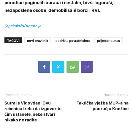
porodice poginulih boraca i nestalih, bivši logoraši,
nezaposlene osobe, demobilisani borci i RVI.
Srpskainfo/Agencije
TAGOVI
novi pravilnik
podrška povratnicima
prijedor danas
Prethodni članak
Naredni članak
Sutra je Vidovdan: Ovu
Taktička vježba MUP-a na
rečenicu treba da izgovorite
području Knežice
čim ustanete, neke stvari
nikako ne radite