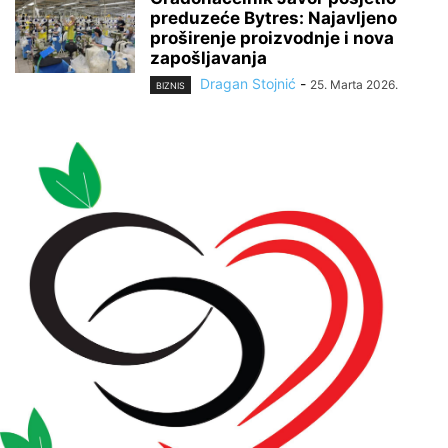
preduzeće Bytres: Najavljeno
proširenje proizvodnje i nova
zapošljavanja
Dragan Stojnić
-
25. Marta 2026.
BIZNIS