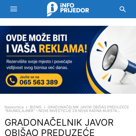
Naslovnica
BIZNIS
GRADONAČELNIK JAVOR OBIŠAO PREDUZEĆE
“RAUNDLAJNER” – NOVE INVESTICIJE ZA NOVA RADNA MJESTA...
GRADONAČELNIK JAVOR
OBIŠAO PREDUZEĆE