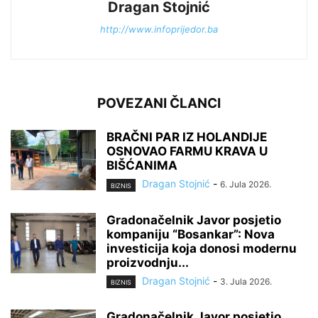
Dragan Stojnić
http://www.infoprijedor.ba
POVEZANI ČLANCI
BRAČNI PAR IZ HOLANDIJE
OSNOVAO FARMU KRAVA U
BIŠĆANIMA
Dragan Stojnić
-
6. Jula 2026.
BIZNIS
Gradonačelnik Javor posjetio
kompaniju “Bosankar”: Nova
investicija koja donosi modernu
proizvodnju...
Dragan Stojnić
-
3. Jula 2026.
BIZNIS
Gradonačelnik Javor posjetio