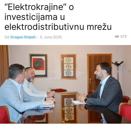
“Elektrokrajine” o
investicijama u
elektrodistributivnu mrežu
678
Od
Dragan Stojnić
-
4. Juna 2026.