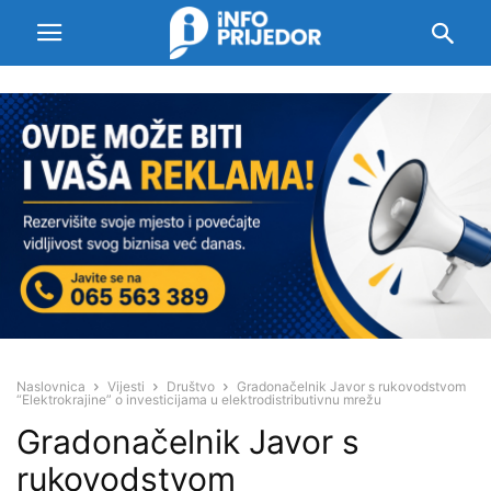
Naslovnica
Vijesti
Društvo
Gradonačelnik Javor s rukovodstvom
“Elektrokrajine” o investicijama u elektrodistributivnu mrežu
Gradonačelnik Javor s
rukovodstvom