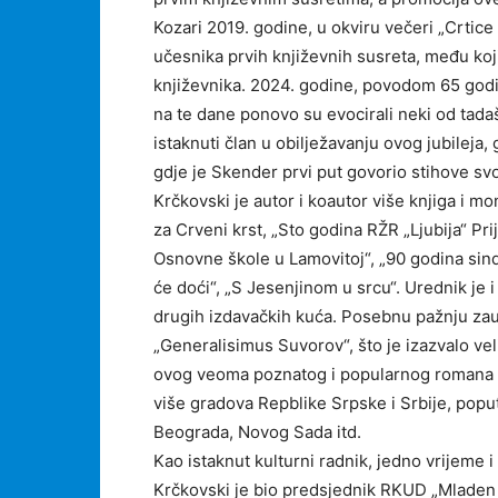
Kozari 2019. godine, u okviru večeri „Crtice 
učesnika prvih književnih susreta, među koji
književnika. 2024. godine, povodom 65 godin
na te dane ponovo su evocirali neki od tadaš
istaknuti član u obilježavanju ovog jubileja,
gdje je Skender prvi put govorio stihove sv
Krčkovski je autor i koautor više knjiga i mo
za Crveni krst, „Sto godina RŽR „Ljubija“ Pr
Osnovne škole u Lamovitoj“, „90 godina sindi
će doći“, „S Jesenjinom u srcu“. Urednik je i
drugih izdavačkih kuća. Posebnu pažnju z
„Generalisimus Suvorov“, što je izazvalo vel
ovog veoma poznatog i popularnog romana n
više gradova Repblike Srpske i Srbije, poput
Beograda, Novog Sada itd.
Kao istaknut kulturni radnik, jedno vrijeme 
Krčkovski je bio predsjednik RKUD „Mladen 