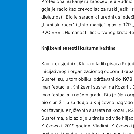
Profesionalnu karijeru započeo je u Rudnicim
gdje je radio kao prevodilac za ruski jezik i 
djelatnosti. Bio je saradnik i urednik sljedeć
„Ljubijski rudar“ i „Informacije“, glasila RŽR „
PVO VRS, „Humanost“, list Crvenog krsta Rep
Književni susreti i kulturna baština
Kao predsjednik „Kluba mladih pisaca Prijed
inicijativnog i organizacionog odbora Skup
Susreti su, u tom obliku, održavani do 1978.
manifestaciju „Književni susreti na Kozari“. 
manifestacija u našem gradu. Bio je član or
bio član žirija za dodjelu Književne nagrade
održavanju Književnih susreta na Kozari, RŽ
Susretima, a izlazio je u tiražu od više hilj
Krčkovski. 2019 godine, Vladimir Krčkovski 
prvim književnim susretima, a promocija ove