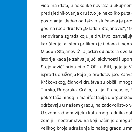
više mandata, u nekoliko navrata u ukupnom
predsjednikovanja društvo je nekoliko puta 
postojanja. Jedan od takvih slučajeva je pr
godina rada društva „Mladen Stojanović“, 19
renovirana zgrada koju je društvo, zahvaljuju
korištenje, a istom prilikom je izdana i mo
Mladen Stojanović“, a jedan od autora ove knj
istorije kada je zahvaljujući aktivnosti i 
Stojanović“ pristupilo CIOF- u BiH, gdje je 
ispred udruženja koje je predstavljao. Zahv
Krčkovskog, članovi društva su obišli mnoge 
Turska, Bugarska, Grčka, Italija, Francuska, B
pokretača mnogih manifestacija u organizacij
održavaju u našem gradu, na zadovoljstvo v
U svom radnom vijeku kulturnog radnika ost
zemlji i inostranstvu na koji način je omogu
velikog broja udruženja iz našeg grada u mn