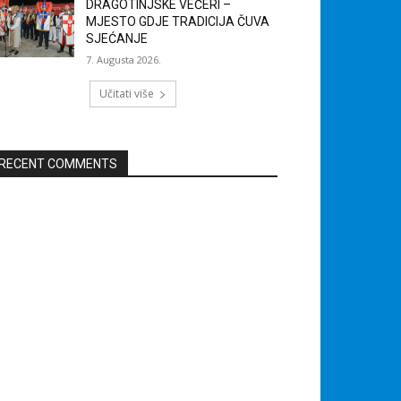
DRAGOTINJSKE VEČERI –
MJESTO GDJE TRADICIJA ČUVA
SJEĆANJE
7. Augusta 2026.
Učitati više
RECENT COMMENTS