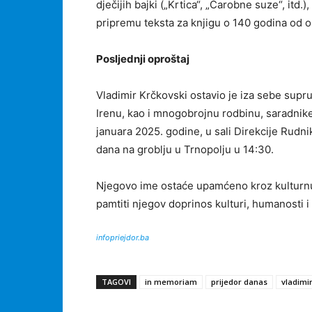
dječijih bajki („Krtica“, „Čarobne suze“, itd
pripremu teksta za knjigu o 140 godina od o
Posljednji oproštaj
Vladimir Krčkovski ostavio je iza sebe supr
Irenu, kao i mnogobrojnu rodbinu, saradnike 
januara 2025. godine, u sali Direkcije Rudni
dana na groblju u Trnopolju u 14:30.
Njegovo ime ostaće upamćeno kroz kulturnu 
pamtiti njegov doprinos kulturi, humanosti i 
infopriejdor.ba
TAGOVI
in memoriam
prijedor danas
vladimir