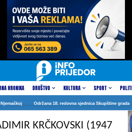
RNA HRONIKA
DRUŠTVO
KULTURA
SPORT
POLIT
oj
Održana 18. redovna sjednica Skupštine grada
DRA
DIMIR KRČKOVSKI (1947