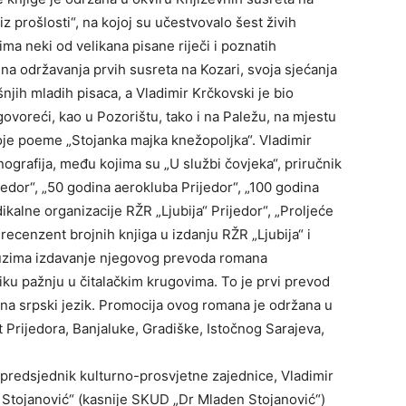
iz prošlosti“, na kojoj su učestvovalo šest živih
ma neki od velikana pisane riječi i poznatih
a održavanja prvih susreta na Kozari, svoja sjećanja
njih mladih pisaca, a Vladimir Krčkovski je bio
 govoreći, kao u Pozorištu, tako i na Paležu, na mjestu
oje poeme „Stojanka majka knežopoljka“. Vladimir
nografija, među kojima su „U službi čovjeka“, priručnik
ijedor“, „50 godina aerokluba Prijedor“, „100 godina
kalne organizacije RŽR „Ljubija“ Prijedor“, „Proljeće
 recenzent brojnih knjiga u izdanju RŽR „Ljubija“ i
auzima izdavanje njegovog prevoda romana
iku pažnju u čitalačkim krugovima. To je prvi prevod
a srpski jezik. Promocija ovog romana je održana u
 Prijedora, Banjaluke, Gradiške, Istočnog Sarajeva,
i predsjednik kulturno-prosvjetne zajednice, Vladimir
Stojanović“ (kasnije SKUD „Dr Mladen Stojanović“)