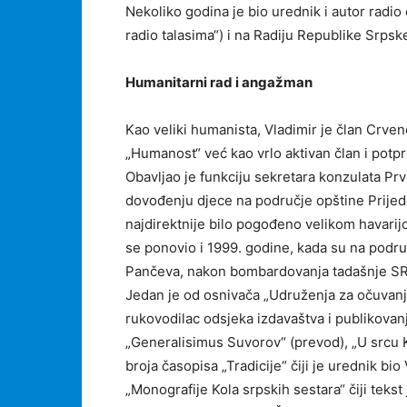
Nekoliko godina je bio urednik i autor radio 
radio talasima“) i na Radiju Republike Srps
Humanitarni rad i angažman
Kao veliki humanista, Vladimir je član Crve
„Humanost“ već kao vrlo aktivan član i potp
Obavljao je funkciju sekretara konzulata Pr
dovođenju djece na područje opštine Prijedo
najdirektnije bilo pogođeno velikom havarij
se ponovio i 1999. godine, kada su na podru
Pančeva, nakon bombardovanja tadašnje SR 
Jedan je od osnivača „Udruženja za očuvanje
rukovodilac odsjeka izdavaštva i publikovan
„Generalisimus Suvorov“ (prevod), „U srcu K
broja časopisa „Tradicije“ čiji je urednik bio
„Monografije Kola srpskih sestara“ čiji tek