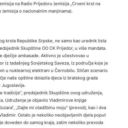
emisija na Radio Prijedoru (emisija „Crveni krst na
ke (emisija o nacionalnim manjinama).
nog krsta Republike Srpske, ne samo kao urednik lista
redsjednik Skupštine OO CK Prijedor, u više mandata.
ve dječije ambasade. Aktivno je učestvovao u
r iz tadašnjeg Sovjetskog Saveza, iz područja koje je
om u nuklearnoj elektrani u Černobilu. Sličan scenario
čje naše opštine dolazila djeca iz bratskog grada
Jugoslavije.
 tradicije“, predsjednik Skupštine ovog udruženja,
ja. Udruženje je objavilo Vladimirove knjige
ozara“, „Dajte mi otadžbinu moju“ (prevod), kao i dva
 Vladimir. Ostalo je nekoliko neobjavljenih djela poput
st je doveden do samog kraja, zatim nekoliko prevoda