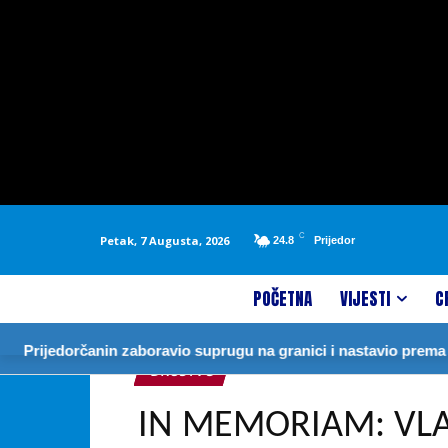
C
Petak, 7 Augusta, 2026
24.8
Prijedor
POČETNA
VIJESTI
C
dorčanin zaboravio suprugu na granici i nastavio prema Njemačk
DRUŠTVO
IN MEMORIAM: VLA