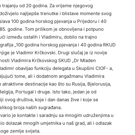
 trajanju od 20 godina. Za vrijeme njegovog
doživjelo najljepše trenutke i blistave momente svog
oslava 100 godina horskog pjevanja u Prijedoru i 40
85. godine. Tom prilikom je obnovljena i potpuno
ći između ostalih i Vladimiru, dobilo na trajno
nografija „100 godina horskog pjevanja i 40 godina RKUD
ige je Vladimir Krčkovski. Drugi slučaj je iz novije
upornosti Vladimira Krčkovskog SKUD „Dr Mladen
Vladimir obavljao funkciju delegata u Skupšini CIOF- a,
aljujući tome, ali i dodatnom angažmanu Vladimira
atraktivne destinacije kao što su Rusija, Bjelorusija,
elgija, Portugal i druge. Isto tako, jedan je od
i ovog društva, koje i dan danas žive i koje se
elikog broja naših sugrađana.
vario je kontakte i saradnju sa mnogim udruženjima u
ćio dolazak mnogih umjetnika u naš grad, ali i odlazak
oge zemlje svijeta.