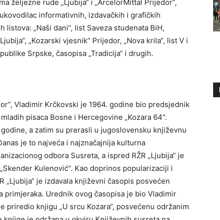
a željezne rude „Ljubija“ i „ArcelorMittal Prijedor“,
rukovodilac informativnih, izdavačkih i grafičkih
ih listova: „Naši dani“, list Saveza studenata BiH,
Ljubija“, „Kozarski vjesnik“ Prijedor, „Nova krila“, list V i
ublike Srpske, časopisa „Tradicija“ i drugih.
or“, Vladimir Krčkovski je 1964. godine bio predsjednik
a mladih pisaca Bosne i Hercegovine „Kozara 64“.
 godine, a zatim su prerasli u jugoslovensku književnu
Danas je to najveća i najznačajnija kulturna
ganizacionog odbora Susreta, a ispred RŽR „Ljubija“ je
 „Skender Kulenović“. Kao doprinos popularizaciji i
R „Ljubija“ je izdavala književni časopis posvećen
ada primjeraka. Urednik ovog časopisa je bio Vladimir
je priredio knjigu „U srcu Kozara“, posvećenu održanim
 knjige je održana u okviru Književnih susreta na