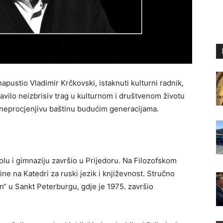
apustio Vladimir Krčkovski, istaknuti kulturni radnik,
tavilo neizbrisiv trag u kulturnom i društvenom životu
u neprocjenjivu baštinu budućim generacijama.
lu i gimnaziju završio u Prijedoru. Na Filozofskom
ne na Katedri za ruski jezik i književnost. Stručno
n“ u Sankt Peterburgu, gdje je 1975. završio