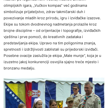
olimpijskih igara, „Vučkov kompas“ već godinama
simbolizuje prijateljstvo, zdrav takmičarski duh i
povezivanje mladih kroz prirodu, igru i izviđačke izazove.
Ekipe su tokom dvodnevnog nadmetanja prolazile kroz
brojne discipline – od orijentacije i topografije, izviđačkih
vještina i prve pomoći, do kreativnih zadataka i
predstavljanja ekipa. Upravo na tim poligonima znanja,
spretnosti i izdržljivosti zablistali su prijedorski izviđači.
Posebne ovacije zaslužila je ekipa „Male munje“, koja je u
izuzetno jakoj konkurenciji osvojila sjajno treće mjesto i
bronzanu medalju.