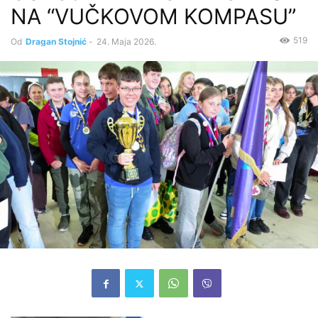
NA “VUČKOVOM KOMPASU”
519
Od
Dragan Stojnić
-
24. Maja 2026.