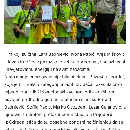
Tim koji su činili Lara Badnjević, Ivona Papić, Anja Mišković
i Jovan Knežević pokazao je veliku borbenost, snalažljivost
i nevjerovatnu energiju na svim zadacima.
Ništa manje impresivna nije bila ni ekipa „Puževi u sprintu“,
koja je briljirala u kategoriji mlađih izviđača i osvojila prvo
mjesto, potvrdivši šampionski kvalitet i odbranivši tron
osvojen prethodne godine. Zlatni tim činili su Ernest
Badnjević, Sofija Papić, Marko Gvozden i Lazar Gajanović, a
njihovim trijumfom prelazni pehar stao je u Prijedoru.
Iz Odreda ističu da su posebno ponosni na činjenicu da su
mladi izviđači dostojno predstavljali svoj grad i izviđačke