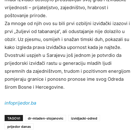
vrijednosti – prijateljstvo, zajedništvo, hrabrost i
poštovanje prirode.
Za mnoge od njih ovo su bili prvi ozbiljni izviđački izazovi i
prvi „žuljevi od tabananja“, ali odustajanje nije dolazilo u
obzir. Uz pjesmu, osmijeh i snažan timski duh, pokazali su
kako izgleda prava izviđačka upornost kada je najteže.
Dvostruki uspjeh u Sarajevu još jednom je potvrdio da
prijedorski izviđači rastu u generaciju mladih ljudi
spremnih da zajedništvom, trudom i pozitivnom energijom
pomjeraju granice i ponosno pronose ime svog Odreda
širom Bosne i Hercegovine.
infoprijedor.ba
TAGOVI
dr-mladen-stojanovic
izvidjacki-odred
prijedor danas