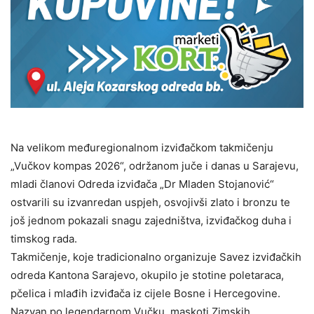
Na velikom međuregionalnom izviđačkom takmičenju
„Vučkov kompas 2026“, održanom juče i danas u Sarajevu,
mladi članovi Odreda izviđača „Dr Mladen Stojanović“
ostvarili su izvanredan uspjeh, osvojivši zlato i bronzu te
još jednom pokazali snagu zajedništva, izviđačkog duha i
timskog rada.
Takmičenje, koje tradicionalno organizuje Savez izviđačkih
odreda Kantona Sarajevo, okupilo je stotine poletaraca,
pčelica i mlađih izviđača iz cijele Bosne i Hercegovine.
Nazvan po legendarnom Vučku, maskoti Zimskih