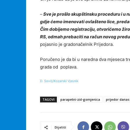
–
Sve je prošlo skupštinsku proceduru i u 
gdje ćemo imenovati ovlašteno lice, pred
Čim dobijemo registraciju, otvorićemo ži
RS, odmah prebaciti na račun novog predu
pojasnio je gradonačelnik Prijedora.
Poručeno je da bi u naredna dva mjeseca tre
grada od poplava.
D. Sovilj/Kozarski Vjesnik
TAGOVI
parapetni-zid-gomjenica
prijedor danas
Dijeliti