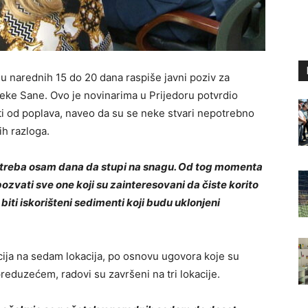
u narednih 15 do 20 dana raspiše javni poziv za
ijeke Sane. Ovo je novinarima u Prijedoru potvrdio
iti od poplava, naveo da su se neke stvari nepotrebno
ih razloga.
k i treba osam dana da stupi na snagu. Od tog momenta
pozvati sve one koji su zainteresovani da čiste korito
biti iskorišteni sedimenti koji budu uklonjeni
ncija na sedam lokacija, po osnovu ugovora koje su
reduzećem, radovi su završeni na tri lokacije.