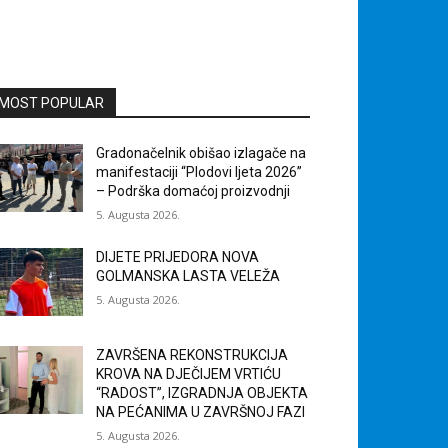
MOST POPULAR
Gradonačelnik obišao izlagače na
manifestaciji “Plodovi ljeta 2026”
– Podrška domaćoj proizvodnji
5. Augusta 2026.
DIJETE PRIJEDORA NOVA
GOLMANSKA LASTA VELEŽA
5. Augusta 2026.
ZAVRŠENA REKONSTRUKCIJA
KROVA NA DJEČIJEM VRTIĆU
“RADOST”, IZGRADNJA OBJEKTA
NA PEĆANIMA U ZAVRŠNOJ FAZI
5. Augusta 2026.