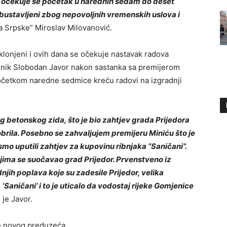
i i očekuje se početak u narednih sedam do deset
 obustavljeni zbog nepovoljnih vremenskih uslova i
da Srpske” Miroslav Milovanović.
tklonjeni i ovih dana se očekuje nastavak radova
čelnik Slobodan Javor nakon sastanka sa premijerom
početkom naredne sedmice kreću radovi na izgradnji
g betonskog zida, što je bio zahtjev grada Prijedora
brila. Posebno se zahvaljujem premijeru Miniću što je
mo uputili zahtjev za kupovinu ribnjaka “Saničani”.
jima se suočavao grad Prijedor. Prvenstveno iz
njih poplava koje su zadesile Prijedor, velika
Saničani’ i to je uticalo da vodostaj rijeke Gomjenice
 je Javor.
je novog preduzeća.