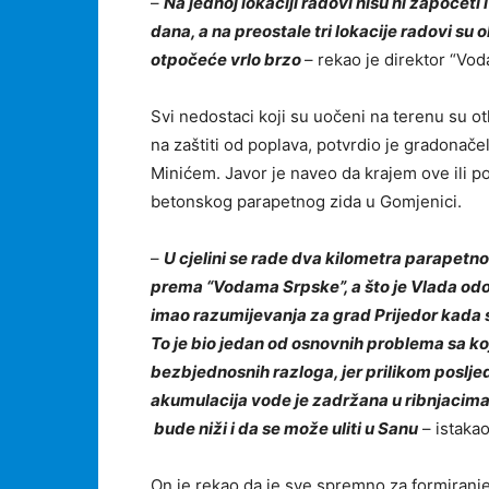
–
Na jednoj lokaciji radovi nisu ni započet
dana, a na preostale tri lokacije radovi su
otpočeće vrlo brzo
– rekao je direktor “Vo
Svi nedostaci koji su uočeni na terenu su o
na zaštiti od poplava, potvrdio je gradona
Minićem. Javor je naveo da krajem ove ili 
betonskog parapetnog zida u Gomjenici.
–
U cjelini se rade dva kilometra parapetno
prema “Vodama Srpske”, a što je Vlada odo
imao razumijevanja za grad Prijedor kada s
To je bio jedan od osnovnih problema sa ko
bezbjednosnih razloga, jer prilikom posljed
akumulacija vode je zadržana u ribnjacima ‘
bude niži i da se može uliti u Sanu
– istakao
On je rekao da je sve spremno za formiran