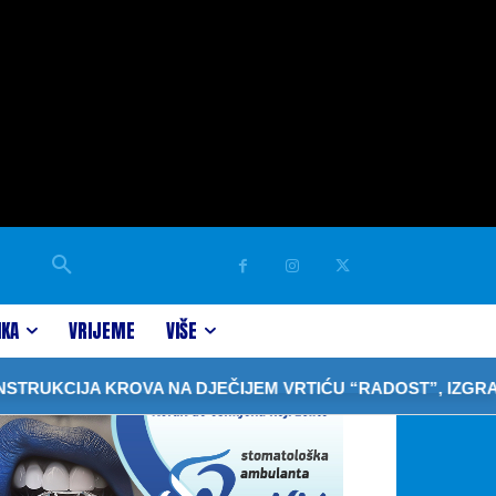
IKA
VRIJEME
VIŠE
A KROVA NA DJEČIJEM VRTIĆU “RADOST”, IZGRADNJA OB