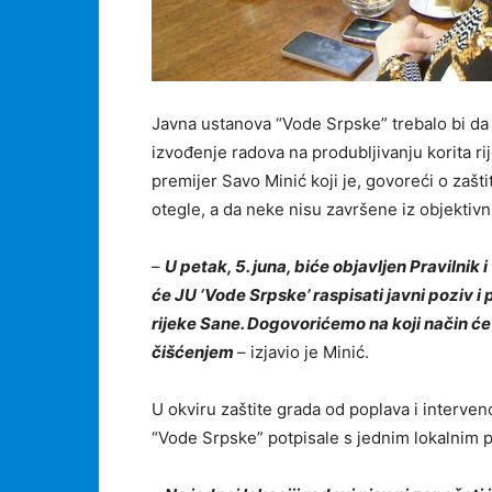
Javna ustanova “Vode Srpske” trebalo bi da 
izvođenje radova na produbljivanju korita r
premijer Savo Minić koji je, govoreći o zašt
otegle, a da neke nisu završene iz objektivn
–
U petak, 5. juna, biće objavljen Pravilni
će JU ‘Vode Srpske’ raspisati javni poziv i 
rijeke Sane. Dogovorićemo na koji način će 
čišćenjem
– izjavio je Minić.
U okviru zaštite grada od poplava i interve
“Vode Srpske” potpisale s jednim lokalnim p