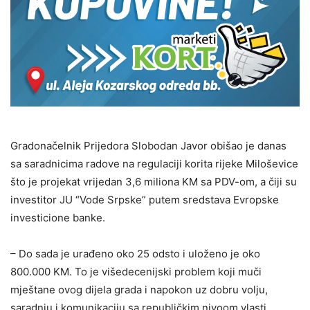
Gradonačelnik Prijedora Slobodan Javor obišao je danas
sa saradnicima radove na regulaciji korita rijeke Miloševice
što je projekat vrijedan 3,6 miliona KM sa PDV-om, a čiji su
investitor JU “Vode Srpske” putem sredstava Evropske
investicione banke.
– Do sada je urađeno oko 25 odsto i uloženo je oko
800.000 KM. To je višedecenijski problem koji muči
mještane ovog dijela grada i napokon uz dobru volju,
saradnju i komunikaciju sa republičkim nivoom vlasti,