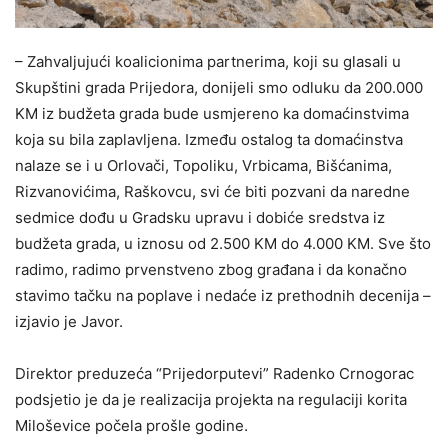
– Zahvaljujući koalicionima partnerima, koji su glasali u
Skupštini grada Prijedora, donijeli smo odluku da 200.000
KM iz budžeta grada bude usmjereno ka domaćinstvima
koja su bila zaplavljena. Između ostalog ta domaćinstva
nalaze se i u Orlovači, Topoliku, Vrbicama, Bišćanima,
Rizvanovićima, Raškovcu, svi će biti pozvani da naredne
sedmice dođu u Gradsku upravu i dobiće sredstva iz
budžeta grada, u iznosu od 2.500 KM do 4.000 KM. Sve što
radimo, radimo prvenstveno zbog građana i da konačno
stavimo tačku na poplave i nedaće iz prethodnih decenija –
izjavio je Javor.
Direktor preduzeća “Prijedorputevi” Radenko Crnogorac
podsjetio je da je realizacija projekta na regulaciji korita
Miloševice počela prošle godine.