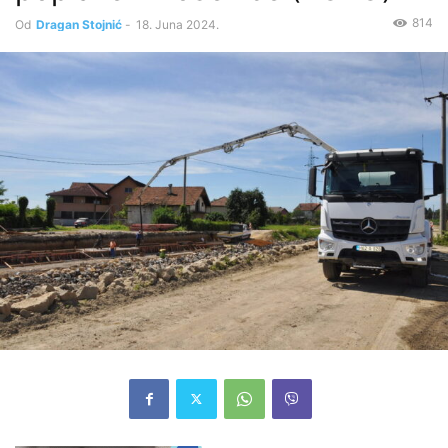
814
Od
Dragan Stojnić
-
18. Juna 2024.