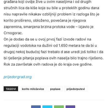
građana koji ovdje žive u ovim naseljima i od drugih
stručnih lica da kiše koje su bile u proteklih godinu dana
nisu napravile nikakav ozbiljniji problem iz razloga što je
korito prošireno, obloženo, povećana je njegova
zapremina, smanjena brzina protoka vode – izjavio je
Crnogorac.
On je dodao da se u ovoj prvoj fazi izvode radovi na
regulaciji vodotoka na dužini od 1.650 metara te da bi u
drugoj nekoj budućoj fazi trebalo d ase uredi još toliko i da
bi rješenje pitanja poplava ovih naselja bilo trajno riješeno.
Rok za završetak ovih radova je do kraja ove godine.
prijedorgrad.org
TAGOVI
korito miloševice
poplave
prijedorputevi