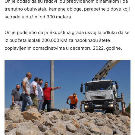
On je dodao da su radovi idu predviđenom dinamikom i da
trenutno obuhvataju kamene obloge, parapetne zidove koji
se rade u dužini od 300 metara.
On je podsjetio da je Skupština grada usvojila odluku da se
iz budžeta isplati 200.000 KM za nadoknadu štete
poplavljenim domaćinstvima u decembru 2022. godine.