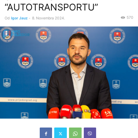
“AUTOTRANSPORTU”
570
Od
Igor Jauz
-
8. Novembra 2024.