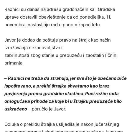
Radnici su danas na adresu gradonačelnika i Gradske
uprave dostavili obevještenje da od ponedjeljka, 11.
novembra, nastavljaju rad u punom kapacitetu.
Javor je dodao da poštuje pravo na štrajk kao način
izražavanja nezadovoljstva i
zabrinutosti zbog stanje u preduzeću i zaostalih ličnih
primanja.
–
Radnici ne treba da strahuju, jer sve što je obećano biće
ispoštovano, a prekid štrajka shvatamo kao izraz
povjerenja prema gradskim vlastima. Puni režim rada
omogućava prihode za koje bi u štrajku preduzeće bilo
uskraćeno
– poručio je Javor.
Odluka o prekidu štrajka uslijedila je nakon jučerašnjeg
razgovora uprave i sindikata ovog preduzeća sa Javorom