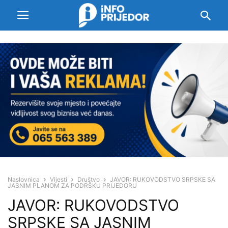
Naslovnica
Vijesti
Društvo
JAVOR: RUKOVODSTVO SRPSKE SA
JASNIM PLANOM ZA PODRŠKU PRIJEDORU
JAVOR: RUKOVODSTVO
SRPSKE SA JASNIM