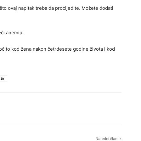
što ovaj napitak treba da procijedite. Možete dodati
eči anemiju.
očito kod žena nakon četrdesete godine života i kod
žir
Naredni članak