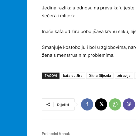
Jedina razlika u odnosu na pravu kafu jeste 
šećera i mlijeka.
Inače kafa od žira poboljšava krvnu sliku, lij
Smanjuje kostobolju i bol u zglobovima, nar
žena s menstrualnim problemima.
TAGOVI
kafa od žira
štitna žlijezda
zdravlje
Dijeliti
Prethodni članak