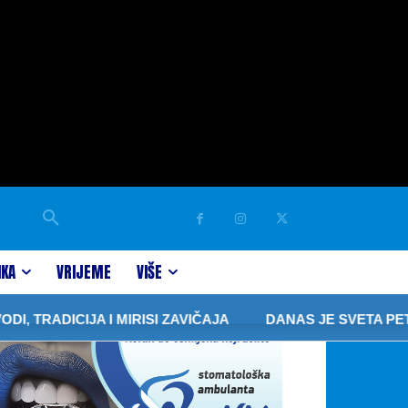
IKA
VRIJEME
VIŠE
ICIJA I MIRISI ZAVIČAJA
DANAS JE SVETA PETKA A O