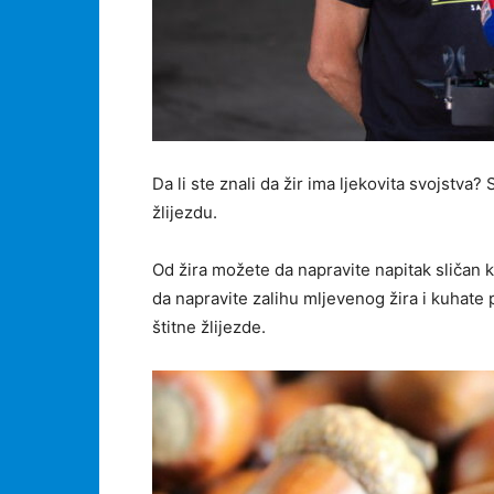
Da li ste znali da žir ima ljekovita svojstva? 
žlijezdu.
Od žira možete da napravite napitak sličan ka
da napravite zalihu mljevenog žira i kuhate
štitne žlijezde.