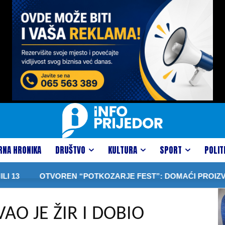
RNA HRONIKA
DRUŠTVO
KULTURA
SPORT
POLIT
OTVOREN “POTKOZARJE FEST”: DOMAĆI PROIZVODI, TRAD
VAO JE ŽIR I DOBIO