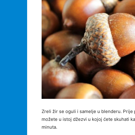
Zreli žir se oguli i samelje u blenderu. Prij
možete u istoj džezvi u kojoj ćete skuhati ka
minuta.