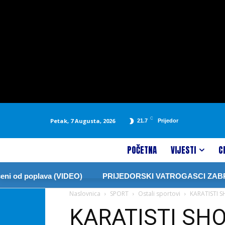
C
Petak, 7 Augusta, 2026
21.7
Prijedor
POČETNA
VIJESTI
C
oplava (VIDEO)
PRIJEDORSKI VATROGASCI ZABRANILI P
Naslovnica
SPORT
Ostali sportovi
KARATISTI 
KARATISTI SH