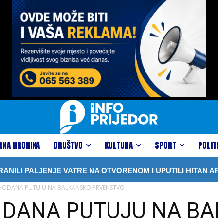
RNA HRONIKA
DRUŠTVO
KULTURA
SPORT
POLIT
ALJENJE VATRE NA OTVORENOM I UPUTILI HITAN APEL GRA
SHODANA PUTUJU NA BALKANSKO PRVENSTVO
ODANA PUTUJU NA B