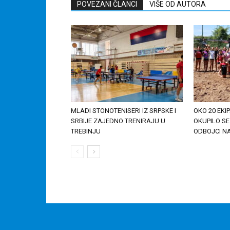
POVEZANI ČLANCI
VIŠE OD AUTORA
MLADI STONOTENISERI IZ SRPSKE I
OKO 20 EKIP
SRBIJE ZAJEDNO TRENIRAJU U
OKUPILO SE
TREBINJU
ODBOJCI NA