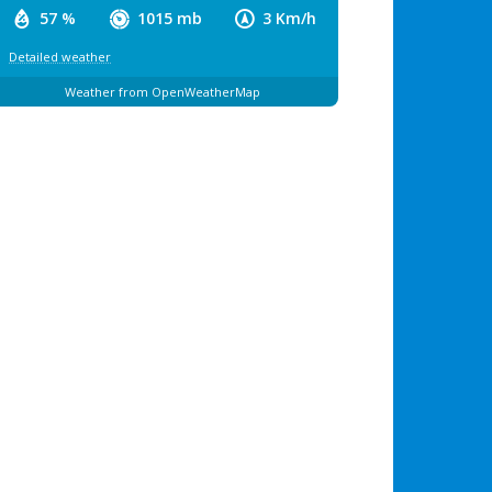
57 %
1015 mb
3 Km/h
Detailed weather
Weather from OpenWeatherMap