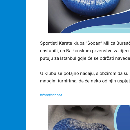
Sportisti Karate kluba “Šodan” Milica Bursać
nastupiti, na Balkanskom prvenstvu za djecu.
putuju za Istanbul gdje će se održati naved
U Klubu se potajno nadaju, s obzirom da su
mnogim turnirima, da će neko od njih uspjeti
infoprijedor.ba