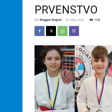
PRVENSTVO
Od
Dragan Stojnić
-
28. Maja 2024.
1268