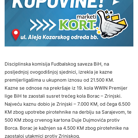
Disciplinska komisija Fudbalskog saveza BiH, na
posljednjoj ovogodišnjoj sjednici, izrekla je kazne
premijerligašima u ukupnom iznosu od 21.500 KM.
Kazne se odnose na prekršaje iz 19. kola WWIN Premijer
lige BiH te zaostali susret trećeg kola Borac – Zrinjski.
Najveću kaznu dobio je Zrinjski – 7.000 KM, od čega 6.500
KM zbog upotrebe pirotehnike na derbiju sa Sarajevom, te
500 KM zbog crvenog kartona Duje Dujmovića protiv
Borca. Borac je kažnjen sa 4.500 KM zbog pirotehnike na
zaostaloj utakmici protiv Zrinjskog.