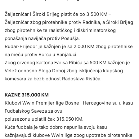
Željezničar i Široki Brijeg platit će po 3.500 KM –
Željezničar zbog pirotehnike protiv Radnika, a Široki Brijeg
zbog pirotehnike te rasističkog i diskriminatorskog
ponašanja navijača protiv Posušja.
Rudar-Prijedor je kažnjen je sa 2.000 KM zbog pirotehnike
na meču protiv Borca u Banjaluci.
Zbog crvenog kartona Farisa Ribića sa 500 KM kažnjen je
Velež odnosno Sloga Doboj zbog isključenja klupskog
komesara za bezbjednost Radoslava Ristića.
KAZNE 315.000 KM
Klubovi Wwin Premijer lige Bosne i Hercegovine su u kasu
Fudbalskog Saveza za ovu
polusezonu uplatili čak 315.050 KM.
Kuća fudbala je tako dobro napunila svoju kasu
kažnjavajući klubove Wwin lige zbog upotrebe pirotehnike