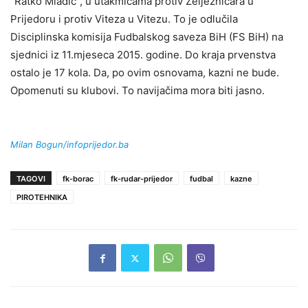
“Ratko Mladić”, u utakmicama protiv Željezničara u
Prijedoru i protiv Viteza u Vitezu. To je odlučila
Disciplinska komisija Fudbalskog saveza BiH (FS BiH) na
sjednici iz 11.mjeseca 2015. godine. Do kraja prvenstva
ostalo je 17 kola. Da, po ovim osnovama, kazni ne bude.
Opomenuti su klubovi. To navijačima mora biti jasno.
Milan Bogun/infoprijedor.ba
TAGOVI
fk-borac
fk-rudar-prijedor
fudbal
kazne
PIROTEHNIKA