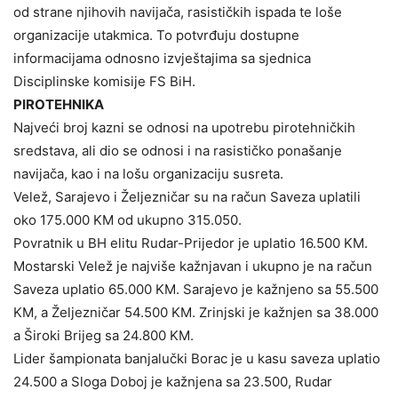
od strane njihovih navijača, rasističkih ispada te loše
organizacije utakmica. To potvrđuju dostupne
informacijama odnosno izvještajima sa sjednica
Disciplinske komisije FS BiH.
PIROTEHNIKA
Najveći broj kazni se odnosi na upotrebu pirotehničkih
sredstava, ali dio se odnosi i na rasističko ponašanje
navijača, kao i na lošu organizaciju susreta.
Velež, Sarajevo i Željezničar su na račun Saveza uplatili
oko 175.000 KM od ukupno 315.050.
Povratnik u BH elitu Rudar-Prijedor je uplatio 16.500 KM.
Mostarski Velež je najviše kažnjavan i ukupno je na račun
Saveza uplatio 65.000 KM. Sarajevo je kažnjeno sa 55.500
KM, a Željezničar 54.500 KM. Zrinjski je kažnjen sa 38.000
a Široki Brijeg sa 24.800 KM.
Lider šampionata banjalučki Borac je u kasu saveza uplatio
24.500 a Sloga Doboj je kažnjena sa 23.500, Rudar