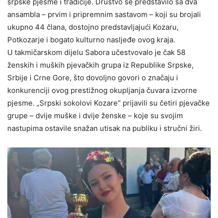
srpske pjesme i tradicije. Društvo se predstavilo sa dva
ansambla – prvim i pripremnim sastavom – koji su brojali
ukupno 44 člana, dostojno predstavljajući Kozaru,
Potkozarje i bogato kulturno nasljeđe ovog kraja.
U takmičarskom dijelu Sabora učestvovalo je čak 58
ženskih i muških pjevačkih grupa iz Republike Srpske,
Srbije i Crne Gore, što dovoljno govori o značaju i
konkurenciji ovog prestižnog okupljanja čuvara izvorne
pjesme. „Srpski sokolovi Kozare“ prijavili su četiri pjevačke
grupe – dvije muške i dvije ženske – koje su svojim
nastupima ostavile snažan utisak na publiku i stručni žiri.