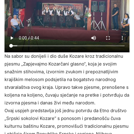
Na sabor su donijeli i dio duše Kozare kroz tradicionalnu
pjesmu „Zapjevajmo Kozarčani glasno“, koja je svojim
snažnim stihovima, izvornim zvukom i prepoznatljivim
krajiškim melosom podsjetila na bogatstvo narodnog
stvaralaštva ovog kraja. Upravo takve pjesme, prenošene s
koljena na koljeno, čuvaju sjećanje na pretke i potvrđuju da
izvorna pjesma i danas živi među narodom.
Ovaj uspjeh predstavlja još jednu potvrdu da Etno društvo
„Srpski sokolovi Kozare“ s ponosom i predanošću čuva
kulturnu baštinu Kozare, promovišući tradicionalnu pjesmu
i običaje širom Republike Srpske i regiona. Njihova