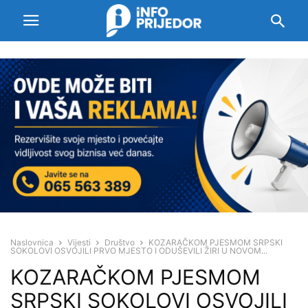
Naslovnica
Vijesti
Društvo
KOZARAČKOM PJESMOM SRPSKI
SOKOLOVI OSVOJILI PRVO MJESTO I ODUŠEVILI ŽIRI U NOVOM...
KOZARAČKOM PJESMOM
SRPSKI SOKOLOVI OSVOJILI