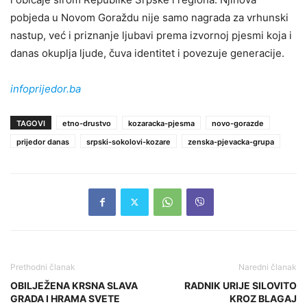
pobjeda u Novom Goraždu nije samo nagrada za vrhunski
nastup, već i priznanje ljubavi prema izvornoj pjesmi koja i
danas okuplja ljude, čuva identitet i povezuje generacije.
infoprijedor.ba
TAGOVI
etno-drustvo
kozaracka-pjesma
novo-gorazde
prijedor danas
srpski-sokolovi-kozare
zenska-pjevacka-grupa
Prethodni članak
Naredni članak
OBILJEŽENA KRSNA SLAVA
RADNIK URIJE SILOVITO
GRADA I HRAMA SVETE
KROZ BLAGAJ