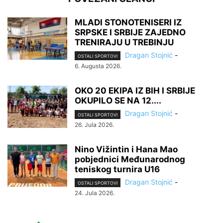
MLADI STONOTENISERI IZ
SRPSKE I SRBIJE ZAJEDNO
TRENIRAJU U TREBINJU
Dragan Stojnić
-
OSTALI SPORTOVI
6. Augusta 2026.
OKO 20 EKIPA IZ BIH I SRBIJE
OKUPILO SE NA 12....
Dragan Stojnić
-
OSTALI SPORTOVI
26. Jula 2026.
Nino Vižintin i Hana Mao
pobjednici Međunarodnog
teniskog turnira U16
Dragan Stojnić
-
OSTALI SPORTOVI
24. Jula 2026.