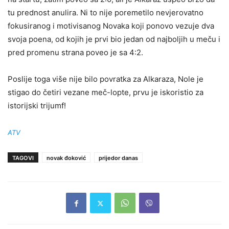
tu prednost anulira. Ni to nije poremetilo nevjerovatno
fokusiranog i motivisanog Novaka koji ponovo vezuje dva
svoja poena, od kojih je prvi bio jedan od najboljih u meču i
pred promenu strana poveo je sa 4:2.
Poslije toga više nije bilo povratka za Alkaraza, Nole je
stigao do četiri vezane meč-lopte, prvu je iskoristio za
istorijski trijumf!
ATV
TAGOVI
novak đoković
prijedor danas