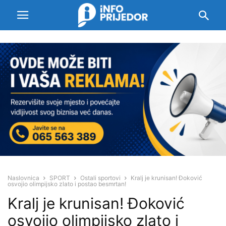
Naslovnica
SPORT
Ostali sportovi
Kralj je krunisan! Đoković
osvojio olimpijsko zlato i postao besmrtan!
Kralj je krunisan! Đoković
osvojio olimpijsko zlato i