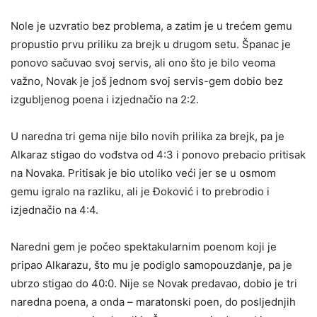
Nole je uzvratio bez problema, a zatim je u trećem gemu
propustio prvu priliku za brejk u drugom setu. Španac je
ponovo sačuvao svoj servis, ali ono što je bilo veoma
važno, Novak je još jednom svoj servis-gem dobio bez
izgubljenog poena i izjednačio na 2:2.
U naredna tri gema nije bilo novih prilika za brejk, pa je
Alkaraz stigao do vođstva od 4:3 i ponovo prebacio pritisak
na Novaka. Pritisak je bio utoliko veći jer se u osmom
gemu igralo na razliku, ali je Đoković i to prebrodio i
izjednačio na 4:4.
Naredni gem je počeo spektakularnim poenom koji je
pripao Alkarazu, što mu je podiglo samopouzdanje, pa je
ubrzo stigao do 40:0. Nije se Novak predavao, dobio je tri
naredna poena, a onda – maratonski poen, do posljednjih