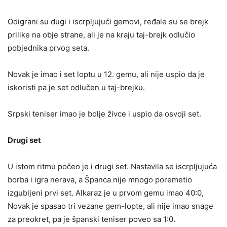
Odigrani su dugi i iscrpljujući gemovi, ređale su se brejk
prilike na obje strane, ali je na kraju taj-brejk odlučio
pobjednika prvog seta.
Novak je imao i set loptu u 12. gemu, ali nije uspio da je
iskoristi pa je set odlučen u taj-brejku.
Srpski teniser imao je bolje živce i uspio da osvoji set.
Drugi set
U istom ritmu počeo je i drugi set. Nastavila se iscrpljujuća
borba i igra nerava, a Španca nije mnogo poremetio
izgubljeni prvi set. Alkaraz je u prvom gemu imao 40:0,
Novak je spasao tri vezane gem-lopte, ali nije imao snage
za preokret, pa je španski teniser poveo sa 1:0.