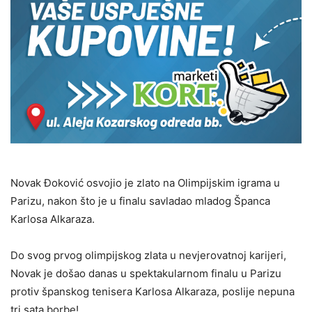
Novak Đoković osvojio je zlato na Olimpijskim igrama u
Parizu, nakon što je u finalu savladao mladog Španca
Karlosa Alkaraza.
Do svog prvog olimpijskog zlata u nevjerovatnoj karijeri,
Novak je došao danas u spektakularnom finalu u Parizu
protiv španskog tenisera Karlosa Alkaraza, poslije nepuna
tri sata borbe!