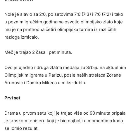
Nole je slavio sa 2:0, po setovima 7:6 (7:3) i 7:6 (7:2) i tako
u poznim igračkim godinama osvojio olimpijsko zlato koje
mu je na prethodna četiri olimpijska turnira iz različitih
razloga izmicalo.
Meč je trajao 2 časa i pet minuta.
Ovo je ujedno i druga zlatna medalja za Srbiju na aktuelnim
Olimpijskim igrama u Parizu, posle naših strelaca Zorane
Arunović i Damira Mikeca u miks-dublu.
Prvi set
Drama u prvom setu koji je trajao više od 90 minuta pripala
je srpskom teniseru koji je bio najbolji u momentima kada
se lomio rezulat.