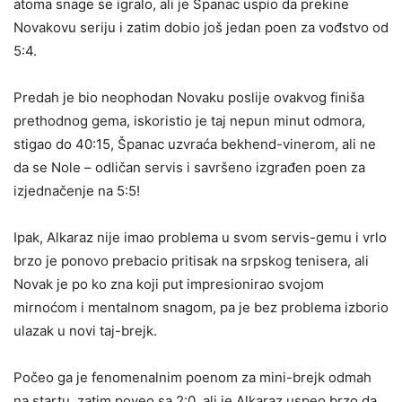
atoma snage se igralo, ali je Španac uspio da prekine
Novakovu seriju i zatim dobio još jedan poen za vođstvo od
5:4.
Predah je bio neophodan Novaku poslije ovakvog finiša
prethodnog gema, iskoristio je taj nepun minut odmora,
stigao do 40:15, Španac uzvraća bekhend-vinerom, ali ne
da se Nole – odličan servis i savršeno izgrađen poen za
izjednačenje na 5:5!
Ipak, Alkaraz nije imao problema u svom servis-gemu i vrlo
brzo je ponovo prebacio pritisak na srpskog tenisera, ali
Novak je po ko zna koji put impresionirao svojom
mirnoćom i mentalnom snagom, pa je bez problema izborio
ulazak u novi taj-brejk.
Počeo ga je fenomenalnim poenom za mini-brejk odmah
na startu, zatim poveo sa 2:0, ali je Alkaraz uspeo brzo da