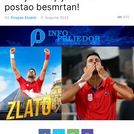
postao besmrtan!
910
Od
Dragan Stojnić
-
4. Augusta 2024.